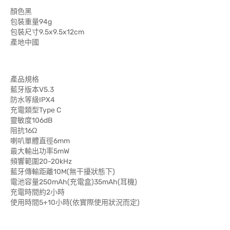
顏色黑
包裝重量94g
包裝尺寸9.5x9.5x12cm
產地中國
產品規格
藍牙版本V5.3
防水等級IPX4
充電類型Type C
靈敏度106dB
阻抗16Ω
喇叭單體直徑6mm
最大輸出功率5mW
頻響範圍20-20kHz
藍牙傳輸距離10M(無干擾狀態下)
電池容量250mAh(充電盒)35mAh(耳機)
充電時間約2小時
使用時間5+10小時(依實際使用狀況而定)