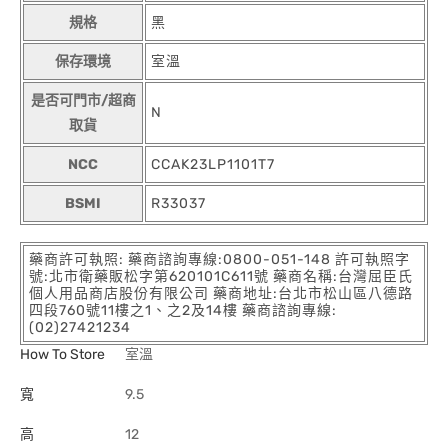
規格
黑
保存環境
室溫
是否可門市/超商
N
取貨
NCC
CCAK23LP1101T7
BSMI
R33037
藥商許可執照: 藥商諮詢專線:0800-051-148 許可執照字
號:北市衛藥販松字第620101C611號 藥商名稱:台灣屈臣氏
個人用品商店股份有限公司 藥商地址:台北市松山區八德路
四段760號11樓之1、之2及14樓 藥商諮詢專線:
(02)27421234
How To Store
室溫
寬
9.5
高
12