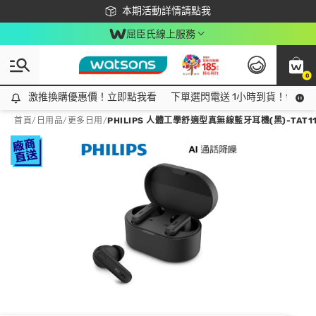
下載app最高回饋$350
本期活動詳情請點我
屈臣氏線上服務
0
激推換購優惠價！立即點我看
激推換購優惠價！立即點我看
下單選閃電送 1小時到貨！領神券
首頁
/
日用品
/
更多日用
/
PHILIPS 人體工學舒適型真無線藍牙耳機(黑)-TAT11