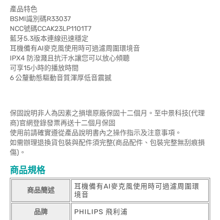
產品特色
BSMI識別碼R33037
NCC號碼CCAK23LP1101T7
藍牙5.3版本連線迅速穩定
耳機備有AI麥克風使用時可過濾周圍環境音
IPX4 防潑濺且抗汗水讓您可以放心傾聽
可享15小時的播放時間
6 公釐動態驅動音質渾厚低音震撼
保固說明非人為因素之損壞原廠保固十二個月。至中景科技(代理
商)官網登錄發票再送十二個月保固
使用前請確實遵從產品說明書內之操作指示及注意事項。
如需辦理退換貨包裝與配件須完整(商品配件、包裝完整無刮痕損
傷)。
商品規格
耳機備有AI麥克風使用時可過濾周圍環
商品簡述
境音
品牌
PHILIPS 飛利浦