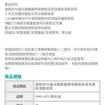
產品特色
強勁的10毫米驅動器帶來動態低音效果和清晰音質
入耳式耳機舒適貼合耳朵隔絕噪音
1.2m線長適合戶外使用橡膠材質增強耳機耐用性
3種尺寸橡膠耳塞護套提供完美密合效果
整合式線控輕鬆控制音樂與通話
具通話/來電接聽/音樂播放/音樂暫停...等功能
保固說明非人為因素之損壞原廠保固十二個月。至中景科技(代理
商)官網登錄發票再送十二個月保固
使用前請確實遵從產品說明書內之操作指示及注意事項。
如需辦理退換貨包裝與配件須完整(商品配件、包裝完整無刮痕損
傷)。
商品規格
強勁的10毫米驅動器帶來動態低音效果
商品簡述
和清晰音質
品牌
PHILIPS 飛利浦