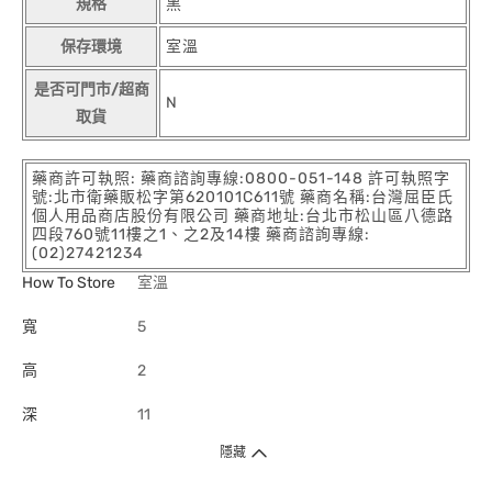
規格
黑
保存環境
室溫
是否可門市/超商
N
取貨
藥商許可執照: 藥商諮詢專線:0800-051-148 許可執照字
號:北市衛藥販松字第620101C611號 藥商名稱:台灣屈臣氏
個人用品商店股份有限公司 藥商地址:台北市松山區八德路
四段760號11樓之1、之2及14樓 藥商諮詢專線:
(02)27421234
How To Store
室溫
寬
5
高
2
深
11
隱藏