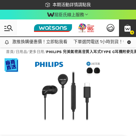
下載app最高回饋$350
本期活動詳情請點我
屈臣氏線上服務
0
激推換購優惠價！立即點我看
激推換購優惠價！立即點我看
下單選閃電送 1小時到貨！領神券
首頁
/
日用品
/
更多日用
/
PHILIPS 完美氣密高音質入耳式TYPE C耳機附麥克風