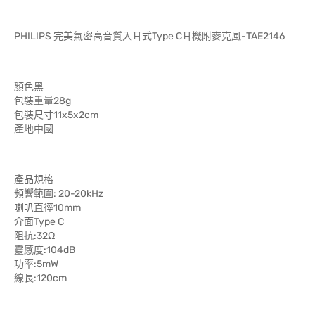
PHILIPS 完美氣密高音質入耳式Type C耳機附麥克風-TAE2146
顏色黑
包裝重量28g
包裝尺寸11x5x2cm
產地中國
產品規格
頻響範圍: 20-20kHz
喇叭直徑10mm
介面Type C
阻抗:32Ω
靈感度:104dB
功率:5mW
線長:120cm