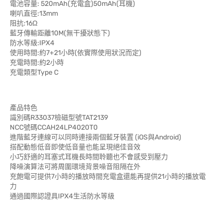
電池容量: 520mAh(充電盒)50mAh(耳機)
喇叭直徑:13mm
阻抗:16Ω
藍牙傳輸距離10M(無干擾狀態下)
防水等級:IPX4
使用時間:約7+21小時(依實際使用狀況而定)
充電時間:約2小時
充電類型Type C
產品特色
識別碼R33037檢磁型號TAT2139
NCC號碼CCAH24LP4020T0
進階藍牙連線可以同時連接兩個藍牙裝置 (iOS與Android)
搭配動態低音即使低音量也能呈現絕佳音效
小巧舒適的耳塞式耳機長時間聆聽也不會感受到壓力
降噪演算法可將周圍環境背景噪音阻隔在外
充飽電可提供7小時的播放時間充電盒還能再提供21小時的播放電
力
通過國際認證具IPX4生活防水等級