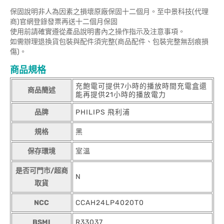
保固說明非人為因素之損壞原廠保固十二個月。至中景科技(代理
商)官網登錄發票再送十二個月保固
使用前請確實遵從產品說明書內之操作指示及注意事項。
如需辦理退換貨包裝與配件須完整(商品配件、包裝完整無刮痕損
傷)。
商品規格
充飽電可提供7小時的播放時間充電盒還
商品簡述
能再提供21小時的播放電力
品牌
PHILIPS 飛利浦
規格
黑
保存環境
室溫
是否可門市/超商
N
取貨
NCC
CCAH24LP4020T0
BSMI
R33037