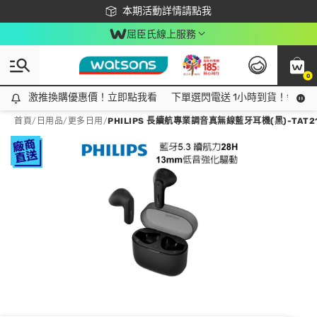
下載app最高回饋$350
本期活動詳情請點我
屈臣氏線上服務
0
激推換購優惠價！立即點我看
激推換購優惠價！立即點我看
下單選閃電送 1小時到貨！領神券
首頁
/
日用品
/
更多日用
/
PHILIPS 長續航專業調音真無線藍牙耳機(黑)-TAT21