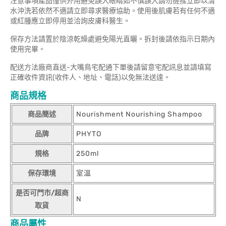
注意事項產品僅供外用避免誤入眼睛如不慎誤入請勿搓揉立即以清
水沖洗若依然不適請立即尋求醫療協助。使用後肌膚若有任何不適
或紅腫應立即停用並洽詢皮膚科醫生。
保存方法請置於陰涼乾燥處避免陽光直曬。拆封後請依指示日期內
使用完畢。
配送方法廠商直送-大嘴鳥宅配通下單後請留意宅配訊息並請填寫
正確收件資訊(收件人、地址、電話)以免無法送達。
商品規格
商品簡述
Nourishment Nourishing Shampoo
品牌
PHYTO
規格
250ml
保存環境
室溫
是否可門市/超商
N
取貨
商品屬性