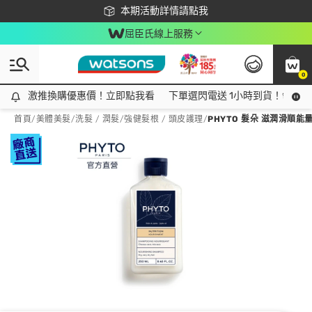
下載app最高回饋$350
本期活動詳情請點我
屈臣氏線上服務
0
激推換購優惠價！立即點我看
激推換購優惠價！立即點我看
下單選閃電送 1小時到貨！領神券
首頁
/
美體美髮
/
洗髮 / 潤髮
/
強健髮根 / 頭皮護理
/
PHYTO 髮朵 滋潤滑順能量