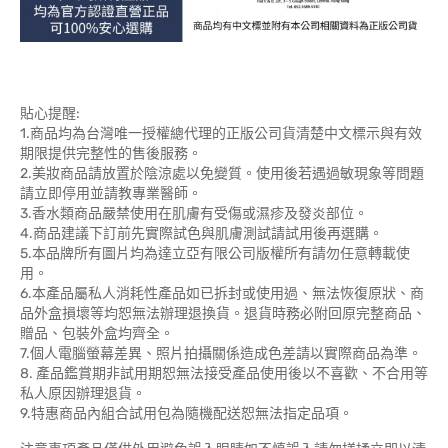
貼心提醒:
1.商品均為台灣唯一授權總代理的正版公司貨清楚中文標示與有效
期限提供完整性的售後服務。
2.美妝商品請放置於陰涼處以免變質。使用後若遇過敏現象等問題
請立即停用並請教專業醫師。
3.香水類商品嚴禁使用在肌膚有受傷或濕疹及發炎部位。
4.商品建議下訂前先實際試色與肌膚測試請試用後再選購。
5.本品牌所有圖片均為達立亞有限公司版權所有請勿任意轉載使
用。
6.本產品屬私人消耗性產品如已拆封或使用過、無法恢復原狀、商
品外盒損壞等均恕無法辦理退換貨。退貨時務必附回原完整商品、
贈品、包裝外盒均齊全。
7.個人電腦螢幕差異、照片拍攝關係造成色差請以實際商品為準。
8. 產品鑑賞期非試用期恕無法接受產品使用後以不喜歡、不合用等
私人原因辦理退貨。
9.特惠商品內組合試用包為隨機配送恕無法指定品項。