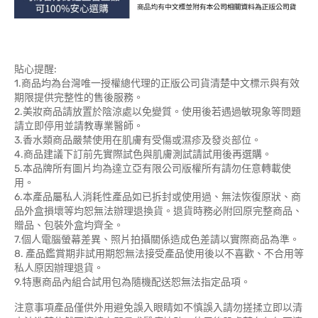
貼心提醒:
1.商品均為台灣唯一授權總代理的正版公司貨清楚中文標示與有效
期限提供完整性的售後服務。
2.美妝商品請放置於陰涼處以免變質。使用後若遇過敏現象等問題
請立即停用並請教專業醫師。
3.香水類商品嚴禁使用在肌膚有受傷或濕疹及發炎部位。
4.商品建議下訂前先實際試色與肌膚測試請試用後再選購。
5.本品牌所有圖片均為達立亞有限公司版權所有請勿任意轉載使
用。
6.本產品屬私人消耗性產品如已拆封或使用過、無法恢復原狀、商
品外盒損壞等均恕無法辦理退換貨。退貨時務必附回原完整商品、
贈品、包裝外盒均齊全。
7.個人電腦螢幕差異、照片拍攝關係造成色差請以實際商品為準。
8. 產品鑑賞期非試用期恕無法接受產品使用後以不喜歡、不合用等
私人原因辦理退貨。
9.特惠商品內組合試用包為隨機配送恕無法指定品項。
注意事項產品僅供外用避免誤入眼睛如不慎誤入請勿搓揉立即以清