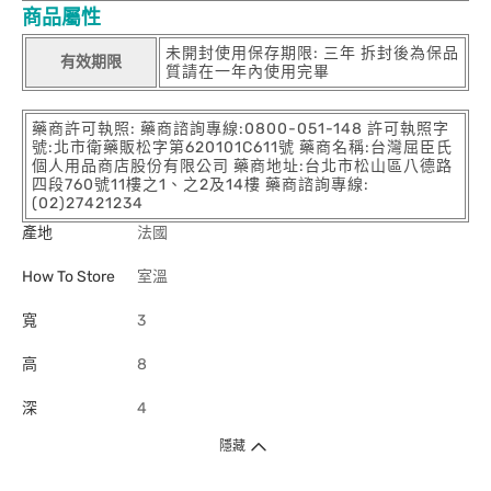
商品屬性
未開封使用保存期限: 三年 拆封後為保品
有效期限
質請在一年內使用完畢
藥商許可執照: 藥商諮詢專線:0800-051-148 許可執照字
號:北市衛藥販松字第620101C611號 藥商名稱:台灣屈臣氏
個人用品商店股份有限公司 藥商地址:台北市松山區八德路
四段760號11樓之1、之2及14樓 藥商諮詢專線:
(02)27421234
產地
法國
How To Store
室溫
寬
3
高
8
深
4
隱藏