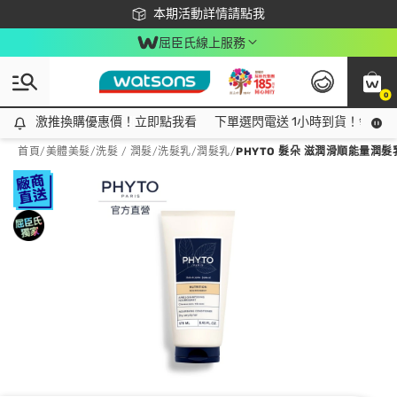
下載app最高回饋$350
本期活動詳情請點我
屈臣氏線上服務
0
激推換購優惠價！立即點我看
激推換購優惠價！立即點我看
下單選閃電送 1小時到貨！領神券
首頁
/
美體美髮
/
洗髮 / 潤髮
/
洗髮乳/潤髮乳
/
PHYTO 髮朵 滋潤滑順能量潤髮乳