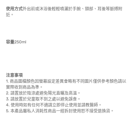
使用方式
外出前或沐浴後輕輕噴灑於手腕、頸部、耳後等脈搏附
近。
容量
250ml
注意事項
1. 商品圖檔顏色因螢幕設定差異會略有不同圖片僅供參考顏色請以
實際收到商品為準。
2. 請置放於陰涼處避免陽光直曬及高溫。
3. 請放置於兒童取不到之處以避免誤食。
4. 使用時如有任何不適請立即停止使用並請教醫師。
5. 本產品屬私人消耗性商品一經拆封使用恕不接受退換貨。