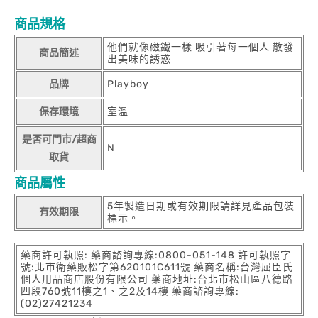
商品規格
他們就像磁鐵一樣 吸引著每一個人 散發
商品簡述
出美味的誘惑
品牌
Playboy
保存環境
室溫
是否可門市/超商
N
取貨
商品屬性
5年製造日期或有效期限請詳見產品包裝
有效期限
標示。
藥商許可執照: 藥商諮詢專線:0800-051-148 許可執照字
號:北市衛藥販松字第620101C611號 藥商名稱:台灣屈臣氏
個人用品商店股份有限公司 藥商地址:台北市松山區八德路
四段760號11樓之1、之2及14樓 藥商諮詢專線:
(02)27421234