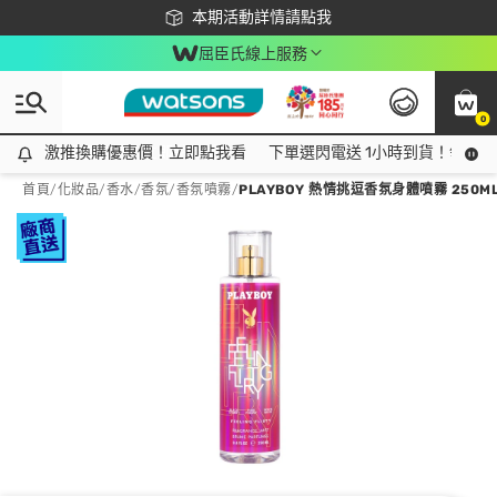
下載app最高回饋$350
本期活動詳情請點我
屈臣氏線上服務
0
激推換購優惠價！立即點我看
激推換購優惠價！立即點我看
下單選閃電送 1小時到貨！領神券
首頁
/
化妝品
/
香水/香氛
/
香氛噴霧
/
PLAYBOY 熱情挑逗香氛身體噴霧 250M