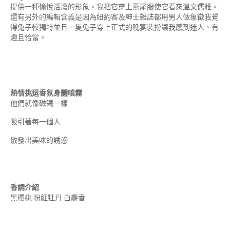
提供一種愉悅活潑的形象。我把它穿上燕尾服使它看來溫文儒雅。
還有另外的編輯含義是因為紐約客及紳士雜誌都用男人做象徵我覺
得兔子較獨特並且一隻兔子穿上正式的晚宴裝扮讓我感到迷人、有
趣且恰當。
熱情挑逗香氛身體噴霧
他們就像磁鐵一樣
吸引著每一個人
散發出美味的誘惑
香調介紹
黑櫻桃 粉紅牡丹 白麝香