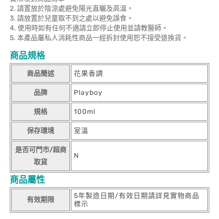
2. 請置放於陰涼處避免陽光直曬及高溫。
3. 請放置於兒童取不到之處以避免誤食。
4. 使用時如有任何不適請立即停止使用並請教醫師。
5. 本產品屬私人消耗性商品一經拆封使用恕不接受退換貨。
商品規格
商品簡述
花果香調
品牌
Playboy
規格
100ml
保存環境
室溫
是否可門市/超商
N
取貨
商品屬性
5年製造日期/有效日期請詳見實物商品
有效期限
標示