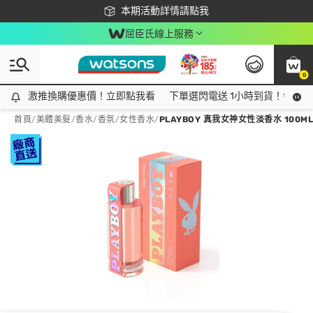
下載app最高回饋$350
本期活動詳情請點我
屈臣氏線上服務
0
激推換購優惠價！立即點我看
激推換購優惠價！立即點我看
下單選閃電送 1小時到貨！領神券
首頁
/
美體美髮
/
香水/香氛
/
女性香水
/
PLAYBOY 真我女神女性淡香水 100ML