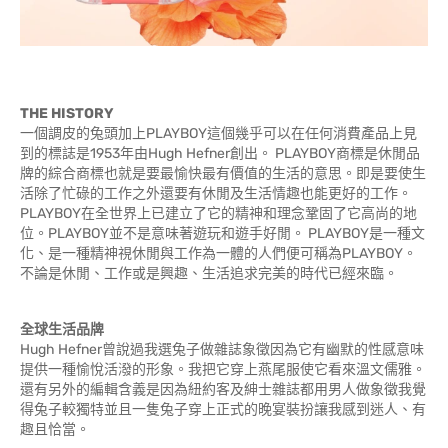
THE HISTORY
一個調皮的兔頭加上PLAYBOY這個幾乎可以在任何消費產品上見
到的標誌是1953年由Hugh Hefner創出。 PLAYBOY商標是休閒品
牌的綜合商標也就是要最愉快最有價值的生活的意思。即是要使生
活除了忙碌的工作之外還要有休閒及生活情趣也能更好的工作。
PLAYBOY在全世界上已建立了它的精神和理念鞏固了它高尚的地
位。PLAYBOY並不是意味著遊玩和遊手好閒。 PLAYBOY是一種文
化、是一種精神視休閒與工作為一體的人們便可稱為PLAYBOY。
不論是休閒、工作或是興趣、生活追求完美的時代已經來臨。
全球生活品牌
Hugh Hefner曾說過我選兔子做雜誌象徵因為它有幽默的性感意味
提供一種愉悅活潑的形象。我把它穿上燕尾服使它看來溫文儒雅。
還有另外的編輯含義是因為紐約客及紳士雜誌都用男人做象徵我覺
得兔子較獨特並且一隻兔子穿上正式的晚宴裝扮讓我感到迷人、有
趣且恰當。