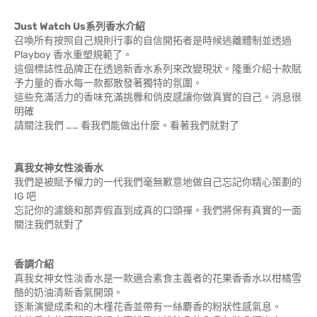
Just Watch Us系列香水介紹
召喚所有按照自己規則行事的自信開拓者是時候逃離體制並透過
Playboy 香水重塑規範了。
這個標誌性品牌正在透過新香水系列來改變現狀。隆重介紹十款賦
予力量的香水每一款都散發著獨特的氛圍。
這些充滿活力的香味充滿挑釁和俏皮感讓你做真實的自己。消息很
明確
請關注我們 …… 看我們能做出什麼。看著我們就對了
真我女神女性淡香水
我們是被賦予權力的一代我們毫無歉意地做自己忘記你精心策劃的
IG 吧
忘記你的濾鏡和那弄假直到成真的口頭禪。我們將保有真實的一面
關注我們就對了
香調介紹
真我女神女性淡香水是一款適合素食主義者的花果香香水以柑橘雪
酪的奶油清新香氣開頭。
逐漸演變成柔和的木槿花香並帶有一絲麝香的粉狀性感氣息。