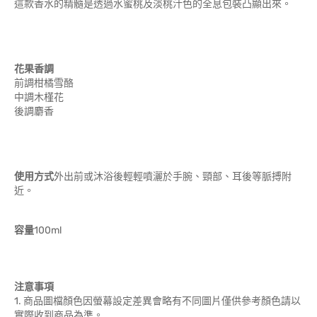
這款香水的精髓是透過水蜜桃及淡桃汁色的全息包裝凸顯出來。
花果香調
前調柑橘雪酪
中調木槿花
後調麝香
使用方式
外出前或沐浴後輕輕噴灑於手腕、頸部、耳後等脈搏附
近。
容量
100ml
注意事項
1. 商品圖檔顏色因螢幕設定差異會略有不同圖片僅供參考顏色請以
實際收到商品為準。