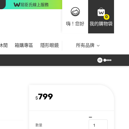
屈臣氏線上服務
0
嗨！您好
我的購物袋
休閒
箱購專區
隱形眼鏡
所有品牌
799
$
數量