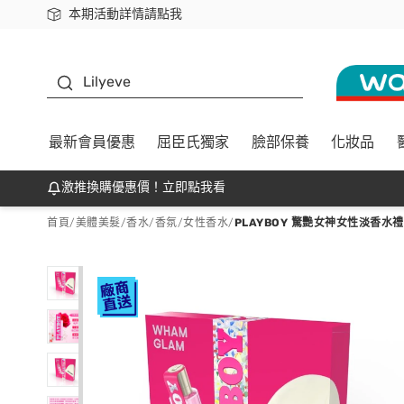
本期活動詳情請點我
下載app最高回饋$350
K beauty
Lilyeve
最新會員優惠
屈臣氏獨家
臉部保養
化妝品
激推換購優惠價！立即點我看
首頁
/
美體美髮
/
香水/香氛
/
女性香水
/
PLAYBOY 驚艷女神女性淡香水