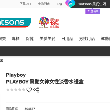
Watsons 屈氏生活
下載 APP
查詢門市
Blog
新登場!!
醫美
專櫃
保健
美體美髮
日用品
男性用品
運動
禮盒
Playboy
PLAYBOY 驚艷女神女性淡香水禮盒
商品貨號
306557