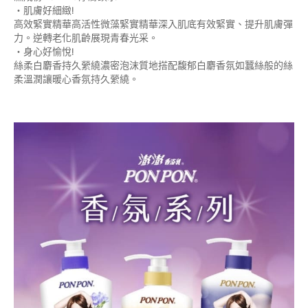
‧肌膚好細緻!
高效緊實精華高活性微藻緊實精華深入肌底有效緊實、提升肌膚彈
力。逆轉老化肌齡展現青春光采。
‧身心好愉悅!
絲柔白麝香持久縈繞濃密泡沫質地搭配馥郁白麝香氛如蠶絲般的絲
柔溫潤讓暖心香氛持久縈繞。