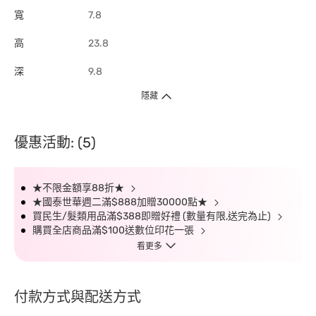
寬
7.8
高
23.8
深
9.8
隱藏
優惠活動: (5)
★不限金額享88折★
★國泰世華週二滿$888加贈30000點★
買民生/髮類用品滿$388即贈好禮 (數量有限,送完為止)
購買全店商品滿$100送數位印花一張
看更多
付款方式與配送方式