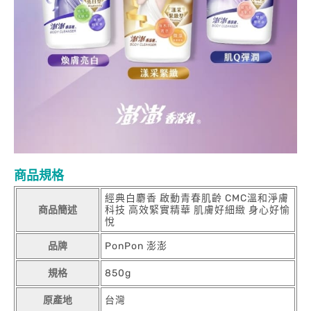
商品規格
經典白麝香 啟動青春肌齡 CMC溫和淨膚
商品簡述
科技 高效緊實精華 肌膚好細緻 身心好愉
悅
品牌
PonPon 澎澎
規格
850g
原產地
台灣