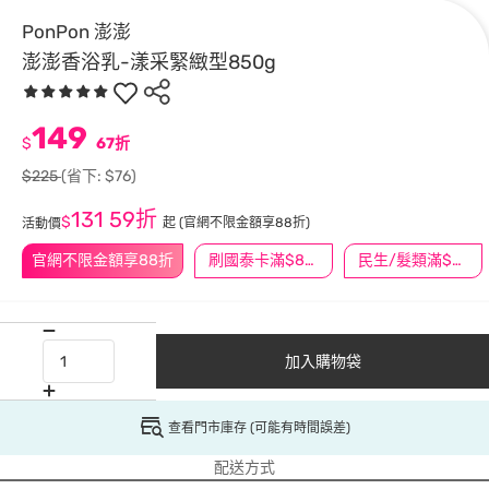
PonPon 澎澎
澎澎香浴乳-漾采緊緻型850g
149
$
67折
$225
(省下: $76)
131
59折
$
起
(官網不限金額享88折)
活動價
官網不限金額享88折
刷國泰卡滿$888送3萬點
民生/髮類滿$388送舒潔冰巾
加入購物袋
查看門市庫存 (可能有時間誤差)
配送方式