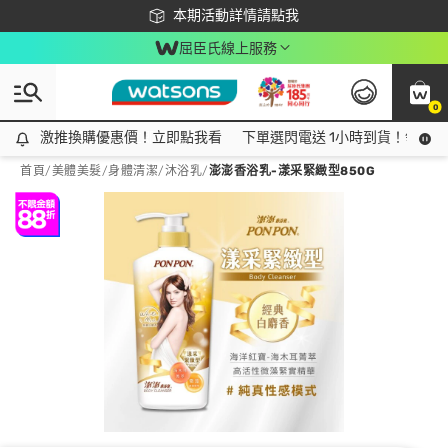
下載app最高回饋$350
本期活動詳情請點我
屈臣氏線上服務
0
激推換購優惠價！立即點我看
激推換購優惠價！立即點我看
下單選閃電送 1小時到貨！領神券
首頁
/
美體美髮
/
身體清潔
/
沐浴乳
/
澎澎香浴乳-漾采緊緻型850G