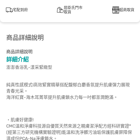
屈臣氏門市
宅配到府
超商取貨
取貨
商品詳細說明
商品詳細說明
詳細介紹
澎澎香浴乳-漾采緊緻型
純真性感模式!高效緊實精華搭配馥郁白麝香氛提升肌膚彈力展現
青春光采。
海洋紅寶-海木耳菁萃提升肌膚鎖水力每一吋都澎潤飽滿。
‧肌膚好健康!
CMC溫和淨膚科技源自優質天然來源之親膚潔淨配方經科研實證*
(經第三方研究機構實驗證明)能溫和洗淨髒污油垢保護肌膚屏障保
濕成份PCA-Na淨膚鎖水。