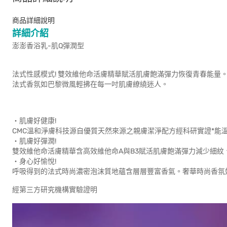
商品詳細說明
詳細介紹
澎澎香浴乳-肌Q彈潤型
法式性感模式! 雙效維他命活膚精華賦活肌膚飽滿彈力恢復青春能量
法式香氛如巴黎微風輕拂在每一吋肌膚繚繞迷人。
‧肌膚好健康!
CMC溫和淨膚科技源自優質天然來源之親膚潔淨配方經科研實證*能溫
‧肌膚好彈潤!
雙效維他命活膚精華含高效維他命A與B3賦活肌膚飽滿彈力減少細
‧身心好愉悅!
呼吸得到的法式時尚濃密泡沫質地蘊含層層豐富香氣。奢華時尚香氛
經第三方研究機構實驗證明