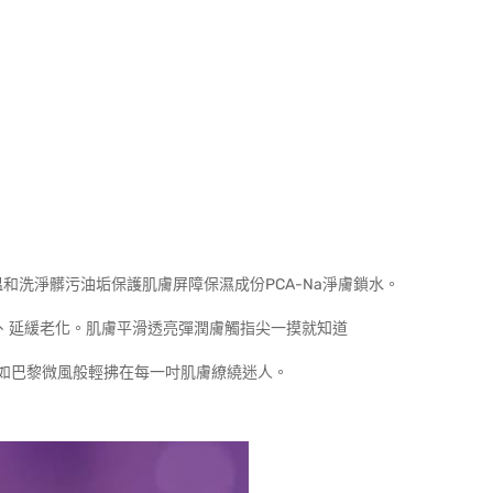
。
和洗淨髒污油垢保護肌膚屏障保濕成份PCA-Na淨膚鎖水。
紋、延緩老化。肌膚平滑透亮彈潤膚觸指尖一摸就知道
如巴黎微風般輕拂在每一吋肌膚繚繞迷人。