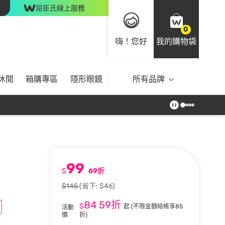
屈臣氏線上服務
0
嗨！您好
我的購物袋
休閒
箱購專區
隱形眼鏡
所有品牌
99
$
69折
$145
(省下: $46)
84
59折
$
起
(不限金額結帳享85
活動
價
折)