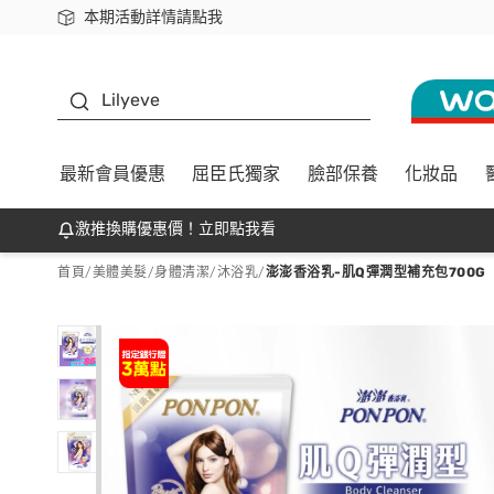
本期活動詳情請點我
下載app最高回饋$350
K beauty
Lilyeve
最新會員優惠
屈臣氏獨家
臉部保養
化妝品
激推換購優惠價！立即點我看
首頁
/
美體美髮
/
身體清潔
/
沐浴乳
/
澎澎香浴乳-肌Q彈潤型補充包700G