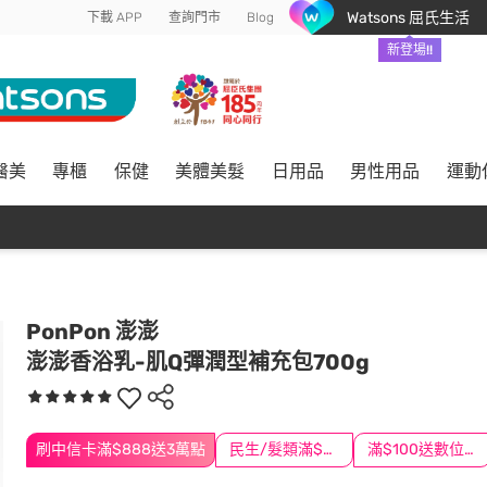
Watsons 屈氏生活
下載 APP
查詢門市
Blog
新登場!!
醫美
專櫃
保健
美體美髮
日用品
男性用品
運動
PonPon 澎澎
澎澎香浴乳-肌Q彈潤型補充包700g
刷中信卡滿$888送3萬點
民生/髮類滿$388送舒潔冰巾
滿$100送數位印花