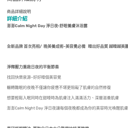
商品詳細說明
詳細介紹
澎澎Calm Night Day 淨日夜·舒眠養膚沐浴露
全新品牌 首次亮相/ 晚美養成術-美容覺必備 睡出好品質 越睡越美
淨釋壓力重啟日夜的平衡節奏
找回快樂泉源~好好睡個美容覺
輾轉難眠的夜晚不僅讓你疲憊不堪更阻礙了肌膚的自然修復
想要輕鬆入眠同時在甜睡時為肌膚注入滿滿活力、深層滋養肌膚
澎澎Calm Night Day 淨日夜讓每個夜晚都成為你的美容時光喚醒