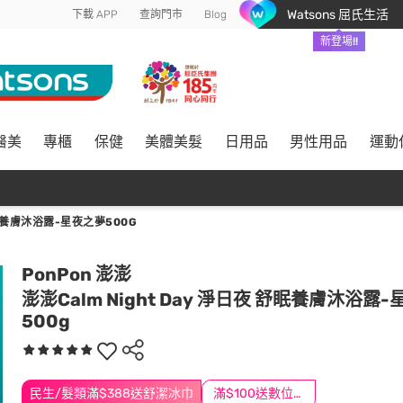
Watsons 屈氏生活
下載 APP
查詢門市
Blog
新登場!!
醫美
專櫃
保健
美體美髮
日用品
男性用品
運動
舒眠養膚沐浴露-星夜之夢500G
PonPon 澎澎
澎澎Calm Night Day 淨日夜 舒眠養膚沐浴露
500g
民生/髮類滿$388送舒潔冰巾
滿$100送數位印花