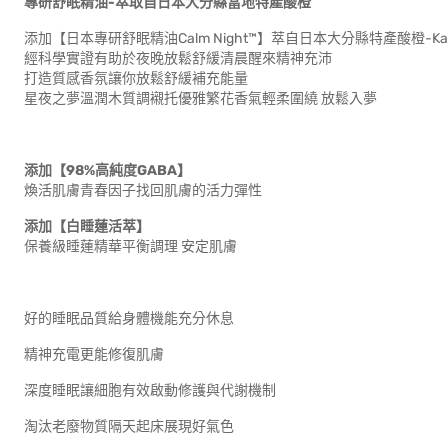
專研舒眠精油-萃取自日本大分縣當地特產酸橙
添加【日本專研舒眠精油Calm Night™】萃自日本大分縣特產酸橙-Kab
經科學實證有助於夜晚放鬆舒緩清晨醒來精神充沛
打造質感香氛讓你放鬆舒緩補充能量
星夜之夢溫潤木質調襯托優雅繁花香氣輕柔圍繞 放鬆入夢
添加【98%高純度GABA】
煥活肌膚青春因子找回肌膚的活力彈性
添加【白睡蓮活萃】
保養級睡蓮精華平衡調理 安定肌膚
好的睡眠品質給身體機能充分休息
精神充電更能修復肌膚
深度睡眠讓細胞有效啟動修護與代謝機制
淘汰老廢物質隔天起床展現好氣色