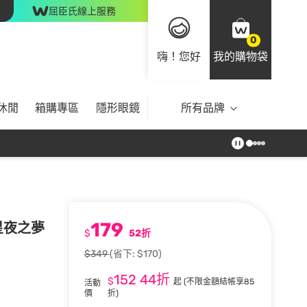
屈臣氏線上服務
0
嗨！您好
我的購物袋
休閒
箱購專區
隱形眼鏡
所有品牌
179
-星夜之夢
$
52折
$349
(省下: $170)
152
44折
$
起
(不限金額結帳享85
活動
價
折)