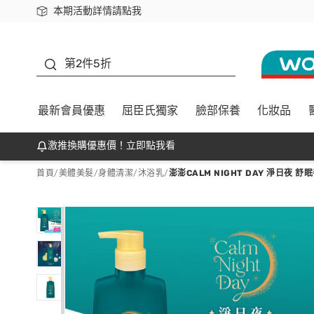
本期活動詳情請點我
下載app最高回饋$350
善存
第2件5折
最新會員優惠
屈臣氏獨家
臉部保養
化妝品
激推換購優惠價！立即點我看
首頁
/
美體美髮
/
身體清潔
/
沐浴乳
/
澎澎CALM NIGHT DAY 淨日夜 