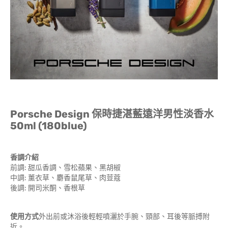
Porsche Design 保時捷湛藍遠洋男性淡香水
50ml (180blue)
香調介紹
前調: 甜瓜香調、雪松蘋果、黑胡椒
中調: 薰衣草、麝香鼠尾草、肉荳蔻
後調: 開司米酮、香根草
使用方式
外出前或沐浴後輕輕噴灑於手腕、頸部、耳後等脈搏附
近。