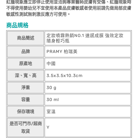
紅腫現象應立即停止使用並洽詢專業醫師皮膚有受傷、紅腫現象時
不得使用嬰幼兒不宜使用本產品皮膚敏感者使用前請先做局部皮膚
敏感性測試無刺激反應方可使用。
商品規格
定妝噴霧熱銷NO.1 速感成膜 強效定妝
商品簡述
隨身輕巧瓶
品牌
PRAMY 柏瑞美
原產地
中國
深、寬、高
3.5x3.5x10.3cm
淨重
30 g
容量
30 ml
保存環境
室溫
是否可門市/超商
Y
取貨