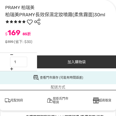
PRAMY 柏瑞美
柏瑞美PRAMY長效保濕定妝噴霧(柔焦霧面)30ml
169
$
85折
$199
(省下: $30)
加入購物袋
查看門市庫存 (可能有時間誤差)
配送方式
屈臣氏門市
宅配到府
超商取貨
取貨