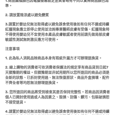
1.商品圖檔顏色因電腦螢幕設定差異會略有不同以實際商品顏色為
準。
2. 請放置陰涼處以避免變質
3.請置於嬰幼兒無法取得處以避免誤食使用後如有任何不適或持續
紅腫現象應立即停止使用並洽詢專業醫師皮膚有受傷、紅腫現象時
不得使用嬰幼兒不宜使用本產品皮膚敏感者使用前請先做局部皮膚
敏感性測試無刺激反應方可使用。
注意事項
1. 此為私人消耗品除商品本身有瑕疵外漏方才可辦理退換貨。
2. 線上購物的消費者可依消費者保護法的規定享有商品貨到日起7
天猶豫期的權益。但猶豫期並非試用期所以您所退回的商品必須是
全新的狀態、已拆封使用過、無法恢復原狀、商品外盒損壞、配件
不齊全者等均恕無法辦理退換貨。
3. 您所退回的商品將受到檢查其是否保持完整性。若商品因消費者
個人已開封使用過或人為因素之、毀損、刮傷、髒污、包裝破損恕
不接受退貨。
4.請置於嬰幼兒無法取得處以避免誤食使用後如有任何不適或持續