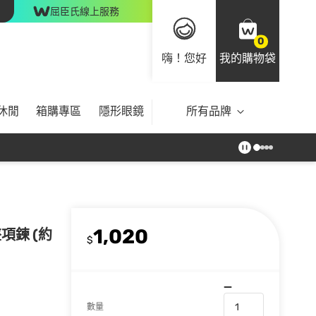
屈臣氏線上服務
0
嗨！您好
我的購物袋
休閒
箱購專區
隱形眼鏡
所有品牌
1,020
墜項鍊 (約
$
數量