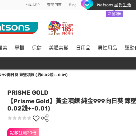
Watsons 屈氏生活
下載 APP
查詢門市
Blog
新登場!!
醫美
專櫃
保健
美體美髮
日用品
男性用品
運動
99向日葵 鍊墜項鍊 (約0.02錢+-0.01)
PRISME GOLD
【Prisme Gold】黃金項鍊 純金999向日葵 鍊
0.02錢+-0.01)
點數狂飆20倍