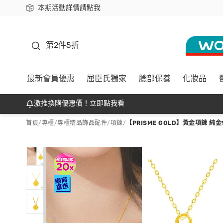
本期活動詳情請點我
下載app最高回饋$350
善存
第2件5折
最新會員優惠
屈臣氏獨家
臉部保養
化妝品
激推換購優惠價！立即點我看
首頁
/
專櫃
/
專櫃精品飾品配件
/
項鍊
/
【PRISME GOLD】黃金項鍊 純金9