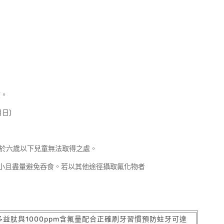
慣。
日)
置於六歲以下兒童無法取得之處。
大小且盡量避免吞食。若以其他途徑攝取氟化物者
多益肽與1000ppm含氟量配合正確刷牙習慣預防蛀牙可達