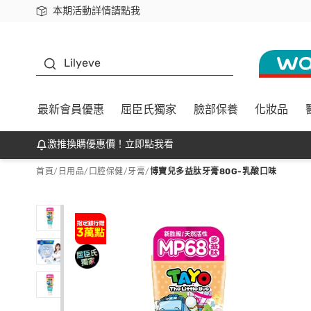
本期活動詳情請點我
下載app最高回饋$350
K beauty
Lilyeve
最新會員優惠
屈臣氏獨家
臉部保養
化妝品
激推換購優惠價！立即點我看
首頁
/
日用品
/
口腔保健
/
牙膏
/
博寶兒多益肽牙膏80G-乳酸口味