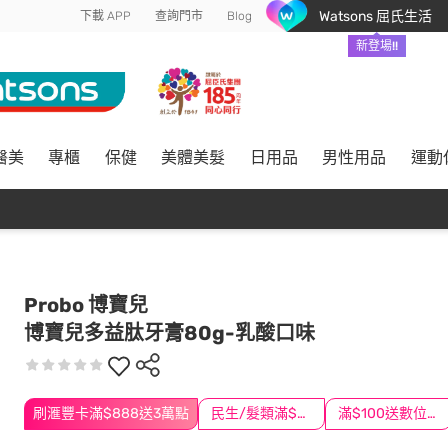
Watsons 屈氏生活
下載 APP
查詢門市
Blog
新登場!!
醫美
專櫃
保健
美體美髮
日用品
男性用品
運動
Probo 博寶兒
博寶兒多益肽牙膏80g-乳酸口味
刷滙豐卡滿$888送3萬點
民生/髮類滿$388送舒潔冰巾
滿$100送數位印花