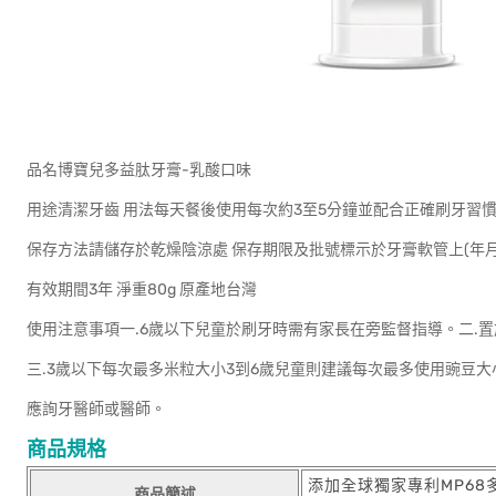
品名博寶兒多益肽牙膏-乳酸口味
用途清潔牙齒 用法每天餐後使用每次約3至5分鐘並配合正確刷牙習
保存方法請儲存於乾燥陰涼處 保存期限及批號標示於牙膏軟管上(年月
有效期間3年 淨重80g 原產地台灣
使用注意事項一.6歲以下兒童於刷牙時需有家長在旁監督指導。二.
三.3歲以下每次最多米粒大小3到6歲兒童則建議每次最多使用豌豆
應詢牙醫師或醫師。
商品規格
添加全球獨家專利MP68
商品簡述