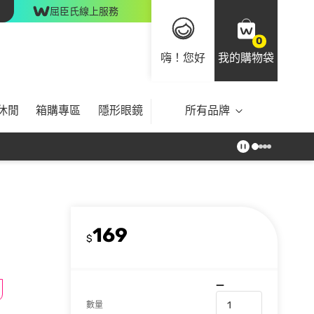
屈臣氏線上服務
0
嗨！您好
我的購物袋
休閒
箱購專區
隱形眼鏡
所有品牌
169
$
數量