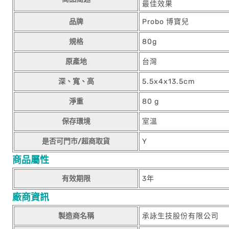
最佳效果
品牌
Probo 博寶兒
規格
80g
原產地
台灣
深、寬、高
5.5x4x13.5cm
淨重
80 g
保存環境
室溫
是否可門市/超商取貨
Y
商品屬性
有效期限
3年
廠商資訊
製造商名稱
承詠生技股份有限公司