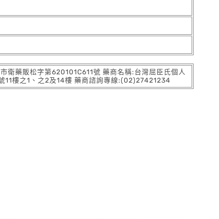
:北市衛藥販松字第620101C611號 藥商名稱:台灣屈臣氏個人
之1、之2及14樓 藥商諮詢專線:(02)27421234