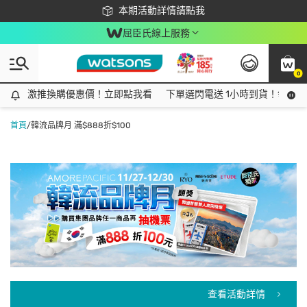
下載app最高回饋$350
本期活動詳情請點我
屈臣氏線上服務
0
激推換購優惠價！立即點我看
激推換購優惠價！立即點我看
下單選閃電送 1小時到貨！領神券
首頁
/
韓流品牌月 滿$888折$100
查看活動詳情