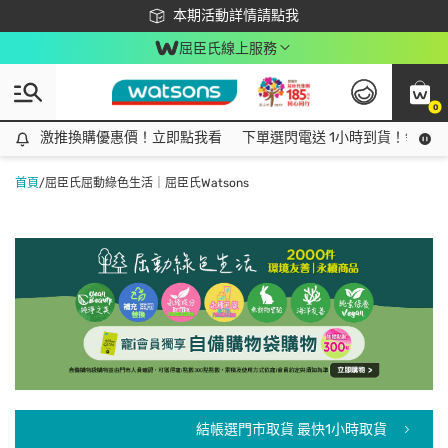
下載app最高回饋$350
本期活動詳情請點我
屈臣氏線上服務
0
激推換購優惠價！立即點我看
激推換購優惠價！立即點我看
下單選閃電送 1小時到貨！領神券
首頁
/
屈臣氏屈動綠色生活｜屈臣氏Watsons
結帳選門市取貨 最快1小時取貨