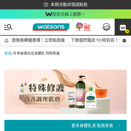
下載app最高回饋$350
本期活動詳情請點我
屈臣氏線上服務
0
激推換購優惠價！立即點我看
激推換購優惠價！立即點我看
下單選閃電送 1小時到貨！領神券
首頁
/
冬季美膚命定身體乳 特殊修護
更多身體乳液 點我查看