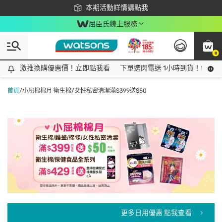
下載app最高回饋$350
本期活動詳情請點我
屈臣氏線上服務
0
激推換購優惠價！立即點我看
激推換購優惠價！立即點我看
下單選閃電送 1小時到貨！領神券
首頁
/
小屈棉棉月 衛生棉/女性私密清潔滿$399送$50
更多日用優惠 點我查看