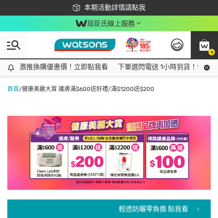
下載app最高回饋$350
本期活動詳情請點我
屈臣氏線上服務
0
激推換購優惠價！立即點我看
激推換購優惠價！立即點我看
下單選閃電送 1小時到貨！領神券
首頁
/
健康美麗大賞 護膚滿$600送好禮/滿$1200送$200
輕透防曬零負擔 點我看