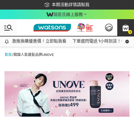
下載app最高回饋$350
本期活動詳情請點我
屈臣氏線上服務
0
激推換購優惠價！立即點我看
激推換購優惠價！立即點我看
下單選閃電送 1小時到貨！領神券
首頁
/
韓國人氣護髮品牌UNOVE