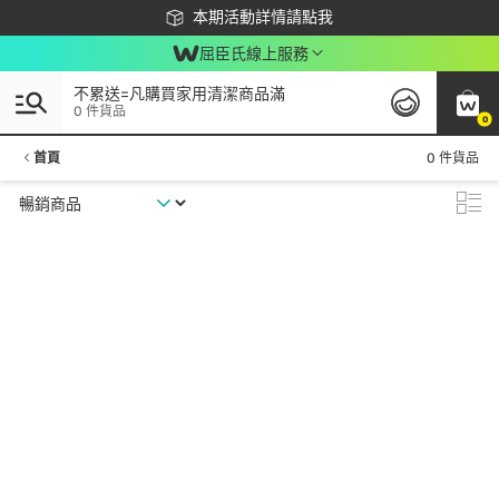
下載app最高回饋$350
本期活動詳情請點我
屈臣氏線上服務
不累送=凡購買家用清潔商品滿
0 件貨品
0
首頁
0 件貨品