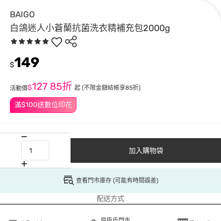
BAIGO
白鴿迷人小蒼蘭抗菌洗衣精補充包2000g
149
$
127
85折
$
起
(不限金額結帳享85折)
活動價
滿$100送數位印花
加入購物袋
查看門市庫存 (可能有時間誤差)
配送方式
屈臣氏門市