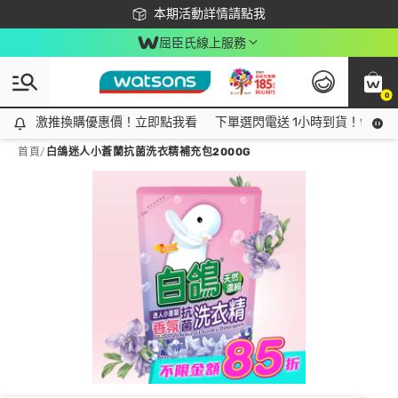
下載app最高回饋$350
本期活動詳情請點我
屈臣氏線上服務
0
激推換購優惠價！立即點我看
激推換購優惠價！立即點我看
下單選閃電送 1小時到貨！領神券
首頁
/
白鴿迷人小蒼蘭抗菌洗衣精補充包2000G