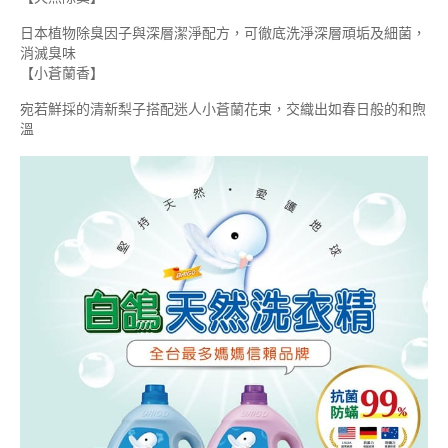
日本植物除臭因子與深層潔淨配方，可徹底洗淨深層頑垢及細菌，
消滅臭味
【小蒼蘭香】
宛若鮮採的清新梨子搭配迷人小蒼蘭花束，交織出如春日般的和煦
溫