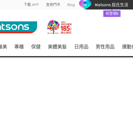
Watsons 屈氏生活
下載 APP
查詢門市
Blog
新登場!!
醫美
專櫃
保健
美體美髮
日用品
男性用品
運動