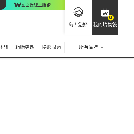
屈臣氏線上服務
0
嗨！您好
我的購物袋
休閒
箱購專區
隱形眼鏡
所有品牌