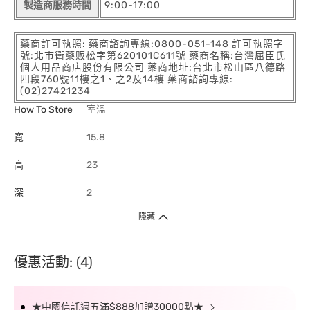
製造商服務時間
9:00-17:00
藥商許可執照: 藥商諮詢專線:0800-051-148 許可執照字
號:北市衛藥販松字第620101C611號 藥商名稱:台灣屈臣氏
個人用品商店股份有限公司 藥商地址:台北市松山區八德路
四段760號11樓之1、之2及14樓 藥商諮詢專線:
(02)27421234
How To Store
室溫
寬
15.8
高
23
深
2
隱藏
優惠活動: (4)
★中國信託週五滿$888加贈30000點★