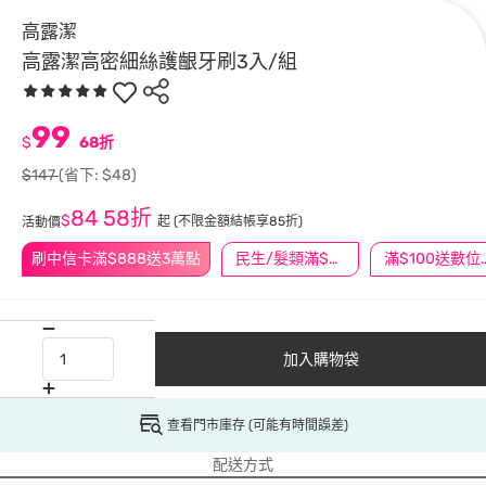
高露潔
高露潔高密細絲護齦牙刷3入/組
99
$
68折
$147
(省下: $48)
84
58折
$
起
(不限金額結帳享85折)
活動價
刷中信卡滿$888送3萬點
民生/髮類滿$388送舒潔冰巾
滿$100
加入購物袋
查看門市庫存 (可能有時間誤差)
配送方式