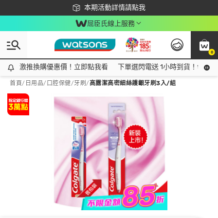
下載app最高回饋$350
本期活動詳情請點我
屈臣氏線上服務
0
激推換購優惠價！立即點我看
激推換購優惠價！立即點我看
下單選閃電送 1小時到貨！領神券
首頁
/
日用品
/
口腔保健
/
牙刷
/
高露潔高密細絲護齦牙刷3入/組