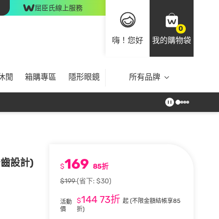
屈臣氏線上服務
0
嗨！您好
我的購物袋
休閒
箱購專區
隱形眼鏡
所有品牌
169
齒設計)
$
85折
$199
(省下: $30)
144
73折
$
起
(不限金額結帳享85
活動
價
折)