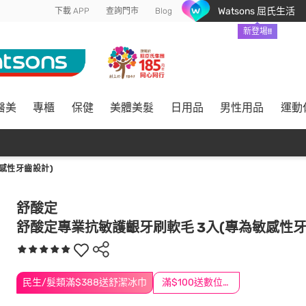
Watsons 屈氏生活
下載 APP
查詢門市
Blog
新登場!!
醫美
專櫃
保健
美體美髮
日用品
男性用品
運動
感性牙齒設計)
舒酸定
舒酸定專業抗敏護齦牙刷軟毛 3入(專為敏感性牙
民生/髮類滿$388送舒潔冰巾
滿$100送數位印花