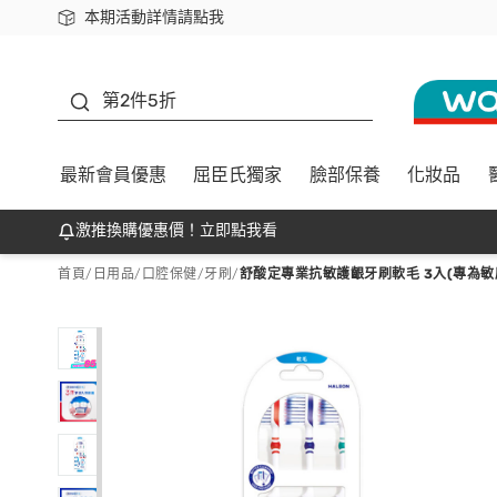
本期活動詳情請點我
下載app最高回饋$350
善存
第2件5折
最新會員優惠
屈臣氏獨家
臉部保養
化妝品
激推換購優惠價！立即點我看
首頁
/
日用品
/
口腔保健
/
牙刷
/
舒酸定專業抗敏護齦牙刷軟毛 3入(專為敏