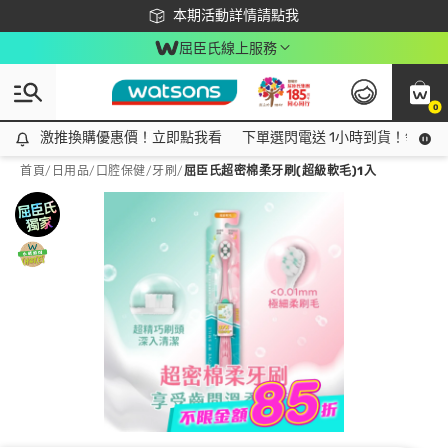
下載app最高回饋$350
本期活動詳情請點我
屈臣氏線上服務
0
激推換購優惠價！立即點我看
激推換購優惠價！立即點我看
下單選閃電送 1小時到貨！領神券
首頁
/
日用品
/
口腔保健
/
牙刷
/
屈臣氏超密棉柔牙刷(超級軟毛)1入