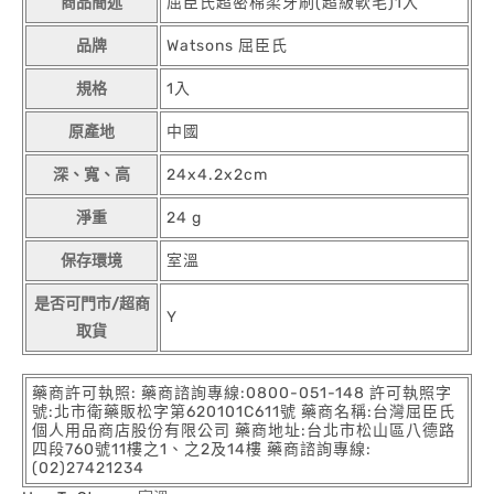
商品簡述
屈臣氏超密棉柔牙刷(超級軟毛)1入
品牌
Watsons 屈臣氏
規格
1入
原產地
中國
深、寬、高
24x4.2x2cm
淨重
24 g
保存環境
室溫
是否可門市/超商
Y
取貨
藥商許可執照: 藥商諮詢專線:0800-051-148 許可執照字
號:北市衛藥販松字第620101C611號 藥商名稱:台灣屈臣氏
個人用品商店股份有限公司 藥商地址:台北市松山區八德路
四段760號11樓之1、之2及14樓 藥商諮詢專線:
(02)27421234