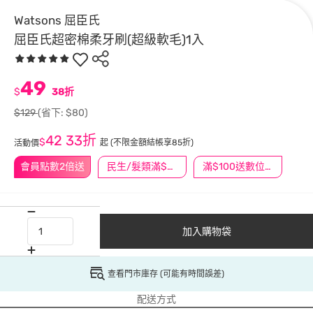
Watsons 屈臣氏
屈臣氏超密棉柔牙刷(超級軟毛)1入
49
$
38折
$129
(省下: $80)
42
33折
$
起
(不限金額結帳享85折)
活動價
會員點數2倍送
民生/髮類滿$388送舒潔冰巾
滿$100送數位印花
加入購物袋
查看門市庫存 (可能有時間誤差)
配送方式