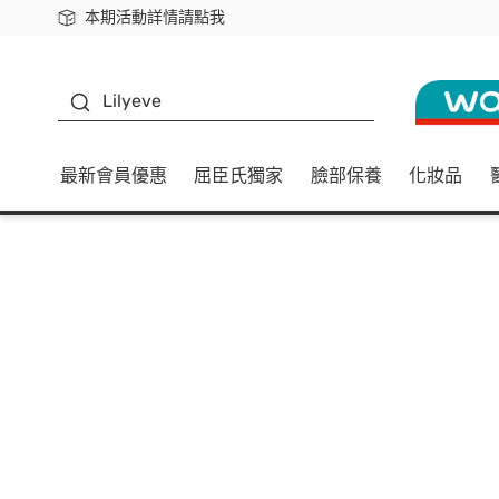
本期活動詳情請點我
下載app最高回饋$350
K beauty
Lilyeve
最新會員優惠
屈臣氏獨家
臉部保養
化妝品