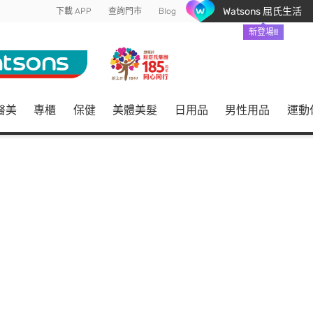
Watsons 屈氏生活
下載 APP
查詢門市
Blog
新登場!!
醫美
專櫃
保健
美體美髮
日用品
男性用品
運動