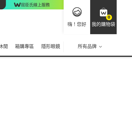
屈臣氏線上服務
0
嗨！您好
我的購物袋
休閒
箱購專區
隱形眼鏡
所有品牌