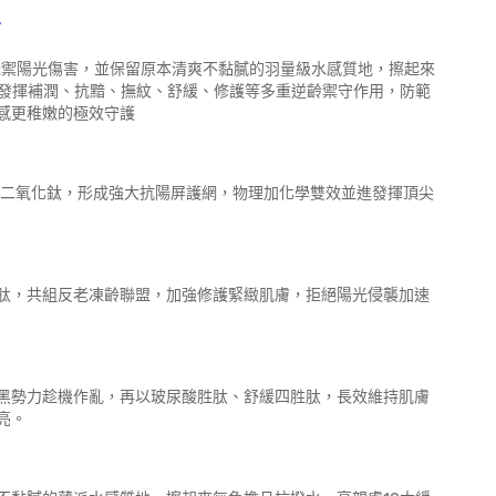
守
抵禦陽光傷害，並保留原本清爽不黏膩的羽量級水感質地，擦起來
步發揮補潤、抗黯、撫紋、舒緩、修護等多重逆齡禦守作用，防範
感更稚嫩的極效守護
子、二氧化鈦，形成強大抗陽屏護網，物理加化學雙效並進發揮頂尖
肽，共組反老凍齡聯盟，加強修護緊緻肌膚，拒絕陽光侵襲加速
黑勢力趁機作亂，再以玻尿酸胜肽、舒緩四胜肽，長效維持肌膚
亮。