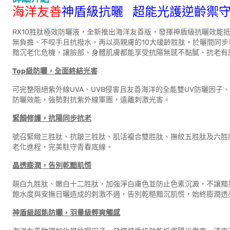
海洋友善
神盾級抗曬 超能光護逆齡禦
RX10胜肽極效防曬液，全新推出海洋友善版，發揮神盾級抗曬效能
無負擔、不咬手且抗撥水，再以高親膚的10大緩齡胜肽，於曬間同
黯沉老化危機，讓臉部、身體肌膚都能享受抗陽無感不黏膩、抗老有
Top
級防曬，全面終結光害
可完整阻絕紫外線UVA、UVB侵害且友善海洋的全能雙UV防曬因
防曬效能，強勢對抗紫外線軍團，遠離刺激光害。
緊顏修護，抗陽同步抗老
號召緊緻三胜肽、抗皺三胜肽、肌活複合雙胜肽、撫紋五胜肽及六胜
老化進程，完美駐守青春底線。
晶透膨潤
，告別乾黯肌慌
靚白九胜肽、嫩白十二胜肽，加強淨白膚色並防止色素沉澱，不讓黯
飽水度與安撫日曬造成的刺激不適，告別乾糙黯沉肌慌，始終膨潤透
神盾級超能防曬，羽量級輕爽觸感