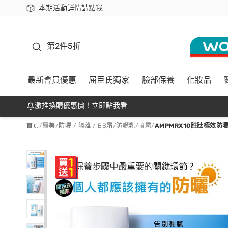
本期活動詳情請點我
下載app最高回饋$350
善存
第2件5折
最新會員優惠
屈臣氏獨家
臉部保養
化妝品
激推換購優惠價！立即點我看
首頁
/
醫美
/
防曬 / 隔離 / BB霜
/
防曬乳/噴霧
/
AMPMRX10胜肽極效防曬液