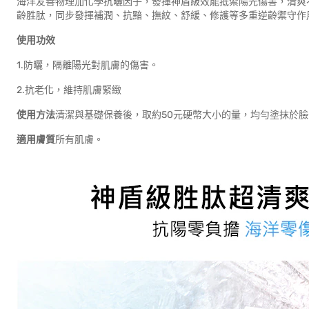
海洋友善物理加化學抗曬因子，發揮神盾級效能抵禦陽光傷害，清爽
齡胜肽，同步發揮補潤、抗黯、撫紋、舒緩、修護等多重逆齡禦守作
使用功效
1.防曬，隔離陽光對肌膚的傷害。
2.抗老化，維持肌膚緊緻
使用方法
清潔與基礎保養後，取約50元硬幣大小的量，均勻塗抹於
適用膚質
所有肌膚。