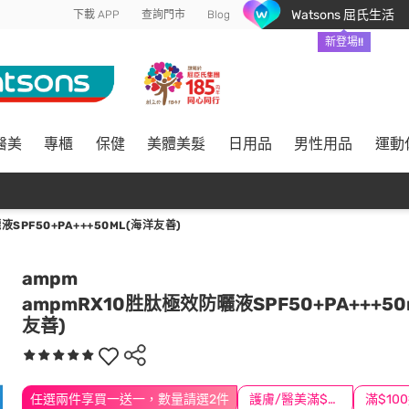
Watsons 屈氏生活
下載 APP
查詢門市
Blog
新登場!!
醫美
專櫃
保健
美體美髮
日用品
男性用品
運動
SPF50+PA+++50ML(海洋友善)
ampm
ampmRX10胜肽極效防曬液SPF50+PA+++50
友善)
任選兩件享買一送一，數量請選2件
護膚/醫美滿$600送好禮