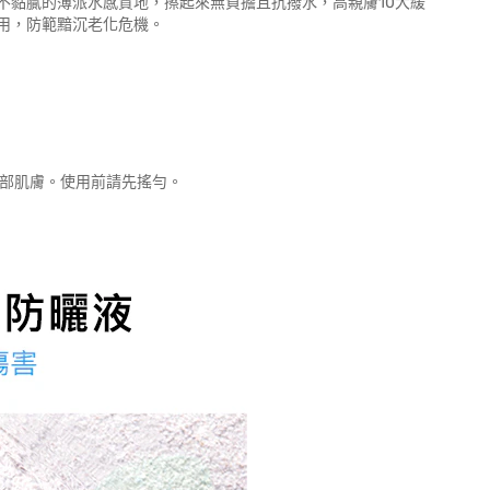
不黏膩的薄派水感質地，擦起來無負擔且抗撥水，高親膚10大緩
用，防範黯沉老化危機。
臉部肌膚。使用前請先搖勻。