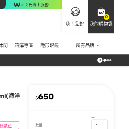
屈臣氏線上服務
0
嗨！您好
我的購物袋
休閒
箱購專區
隱形眼鏡
所有品牌
650
ml(海洋
$
數量
滿$100送數位印花