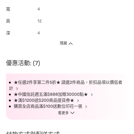
寬
4
高
12
深
4
隱藏
優惠活動: (7)
★任選2件享第二件5折★ 請選2件商品，折扣品項以價低者
計
★中國信託週五滿$888加贈30000點★
★滿$1200送$200商品提貨券★
購買全店商品滿$100送數位印花一張
看更多