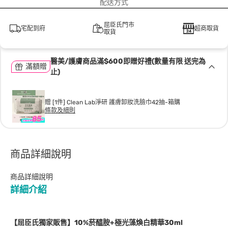
配送方式
屈臣氏門市
宅配到府
超商取貨
取貨
醫美/護膚商品滿$600即贈好禮(數量有限 送完為
滿額贈
止)
贈 [1件] Clean Lab淨研 護膚卸妝洗臉巾42抽-箱購
條款及細則
商品詳細說明
商品詳細說明
詳細介紹
【屈臣氏獨家販售】10%菸醯胺+極光藻煥白精華30ml