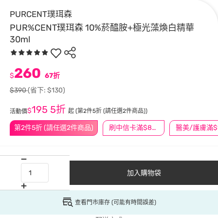
PURCENT璞珥森
PUR%CENT璞珥森 10%菸醯胺+極光藻煥白精華
30ml
260
$
67折
$390
(省下: $130)
195
5折
$
起
(第2件5折 (請任選2件商品))
活動價
第2件5折 (請任選2件商品)
刷中信卡滿$888送3萬點
加入購物袋
查看門市庫存 (可能有時間誤差)