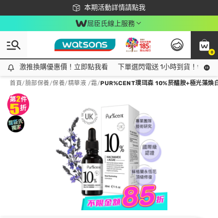
下載app最高回饋$350
本期活動詳情請點我
屈臣氏線上服務
0
激推換購優惠價！立即點我看
激推換購優惠價！立即點我看
下單選閃電送 1小時到貨！領神券
首頁
/
臉部保養
/
保養
/
精華液 /霜
/
PUR%CENT璞珥森 10%菸醯胺+極光藻煥