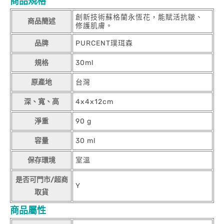
商品規格
創新技術蘇格蘭永恆花，能賦活抗皺、
商品簡述
修護肌膚。
品牌
PURCENT璞珥森
規格
30ml
原產地
台灣
深、寬、高
4x4x12cm
淨重
90 g
容量
30 ml
保存環境
室溫
是否可門市/超商
Y
取貨
商品屬性