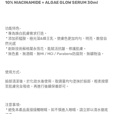
10% NIACINAMIDE + ALGAE GLOW SERUM 30ml
功能特色-
* 專為煥白肌膚需求打造。
* 添加菸醯胺、極光藻&蜂王乳，使膚色更加均勻、明亮，散發自
然光感
* 創新技術蘇格蘭永恆花，能賦活抗皺、修護肌膚。
* 無色素、無酒精、無MI / MCI / Parabens防腐劑、無礦物油。
使用方式-
臉部清潔後，於化妝水後使用，取適量均勻塗抹於臉部，輕柔按摩
至肌膚完全吸收，再進行後續保養即可。
注意事項-
* 避免本產品直接接觸眼睛。如不慎進入眼睛，請立即以清水徹底