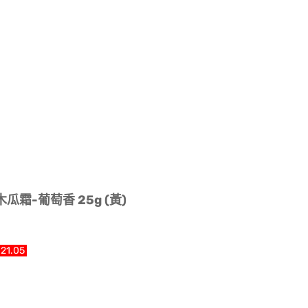
木瓜霜-葡萄香 25g (黃)
21.05