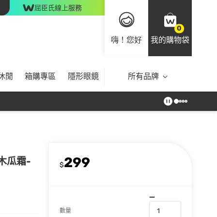
屈臣氏線上服務
0
嗨！您好
我的購物袋
休閒
箱購專區
隱形眼鏡
所有品牌
299
用木瓜霜-
$
數量