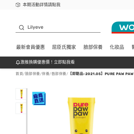
本期活動詳情請點我
下載app最高回饋$350
K beauty
Lilyeve
最新會員優惠
屈臣氏獨家
臉部保養
化妝品
激推換購優惠價！立即點我看
首頁
/
臉部保養
/
保養
/
唇部保養
/
【即期品-2021.05】PURE PAW PA