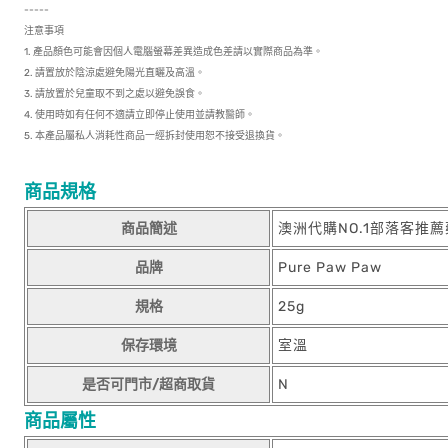
-----
注意事項
1. 產品顏色可能會因個人電腦螢幕差異造成色差請以實際商品為準。
2. 請置放於陰涼處避免陽光直曬及高溫。
3. 請放置於兒童取不到之處以避免誤食。
4. 使用時如有任何不適請立即停止使用並請教醫師。
5. 本產品屬私人消耗性商品一經拆封使用恕不接受退換貨。
商品規格
商品簡述
澳洲代購NO.1部落客推
品牌
Pure Paw Paw
規格
25g
保存環境
室溫
是否可門市/超商取貨
N
商品屬性