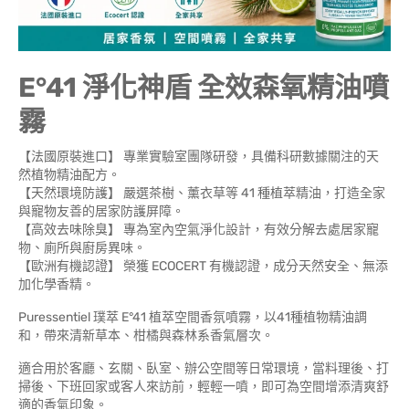
E°41 淨化神盾 全效森氧精油噴
霧
【法國原裝進口】 專業實驗室團隊研發，具備科研數據關注的天
然植物精油配方。
【天然環境防護】 嚴選茶樹、薰衣草等 41 種植萃精油，打造全家
與寵物友善的居家防護屏障。
【高效去味除臭】 專為室內空氣淨化設計，有效分解去處居家寵
物、廁所與廚房異味。
【歐洲有機認證】 榮獲 ECOCERT 有機認證，成分天然安全、無添
加化學香精。
Puressentiel 璞萃 E°41 植萃空間香氛噴霧，以41種植物精油調
和，帶來清新草本、柑橘與森林系香氣層次。
適合用於客廳、玄關、臥室、辦公空間等日常環境，當料理後、打
掃後、下班回家或客人來訪前，輕輕一噴，即可為空間增添清爽舒
適的香氣印象。