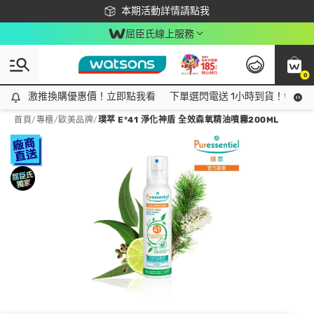
下載app最高回饋$350
本期活動詳情請點我
屈臣氏線上服務
0
激推換購優惠價！立即點我看
激推換購優惠價！立即點我看
下單選閃電送 1小時到貨！領神券
首頁
/
專櫃
/
歐美品牌
/
璞萃 E°41 淨化神盾 全效森氧精油噴霧200ML