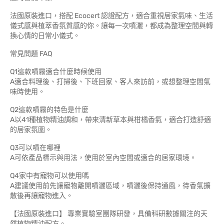
法國原裝進口，搭配 Ecocert 認證配方，適合重視居家氣味、生活
儀式感與植萃香氛質感的你。讓每一次噴灑，都成為整理空間與轉
換心情的日常小儀式。
常見問題 FAQ
Q1這款噴霧適合什麼時候使用
A適合料理後、打掃後、下班回家、客人來訪前，或想整理空間氣
味時使用。
Q2這款噴霧的特色是什麼
A以41種植物精油調和，帶來清新草本與柑橘香氣，適合打造舒適
的居家氛圍。
Q3可以噴在哪裡
A可依產品標示與用法，使用於室內空間或適合的居家環境。
Q4家中有寵物可以使用嗎
A建議使用前先讓寵物離開噴灑區域，噴灑後保持通風，待香氣擴
散後再讓寵物進入。
【法國原裝進口】 專業實驗室團隊研發，具備科研數據關注的天
然植物精油配方。