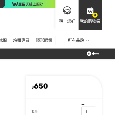
屈臣氏線上服務
0
嗨！您好
我的購物袋
休閒
箱購專區
隱形眼鏡
所有品牌
650
$
數量