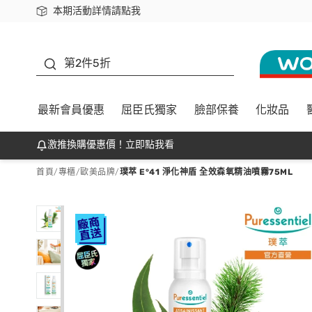
本期活動詳情請點我
下載app最高回饋$350
善存
第2件5折
最新會員優惠
屈臣氏獨家
臉部保養
化妝品
激推換購優惠價！立即點我看
首頁
/
專櫃
/
歐美品牌
/
璞萃 E°41 淨化神盾 全效森氧精油噴霧75ML