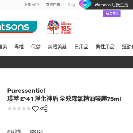
Watsons 屈氏生活
下載 APP
查詢門市
Blog
新登場!!
醫美
專櫃
保健
美體美髮
日用品
男性用品
運動
Puressentiel
璞萃 E°41 淨化神盾 全效森氧精油噴霧75ml
商品貨號
300324