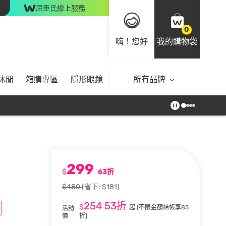
屈臣氏線上服務
0
嗨！您好
我的購物袋
休閒
箱購專區
隱形眼鏡
所有品牌
299
$
63折
$480
(省下: $181)
254
53折
$
起
(不限金額結帳享85
活動
價
折)