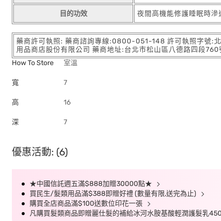
目的功效
夜間高機能修護睡眠時滲
藥商許可執照: 藥商諮詢專線:0800-051-148 許可執照字號
用品商店股份有限公司 藥商地址:台北市松山區八德路四段760號11樓
How To Store
室溫
寬
7
高
16
深
7
優惠活動: (6)
★中國信託週五滿$888加贈30000點★
買民生/髮類用品滿$388即贈好禮 (數量有限,送完為止)
購買全店商品滿$100送數位印花一張
凡購買髮類商品即贈麗仕髮的補給冰河水胺基酸輕潤護髮乳450G