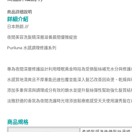
商品詳細說明
詳細介紹
日本熱銷 ///
夜間美容洗髮精深層滋養晨間優雅綻放
Puriluna 水感調理修護系列
專為夜間深層修護設計利用睡眠黃金時段為受損髮絲補充水分與修護
水感質地清爽且不厚重能迅速包覆並能深入髮芯改善因染燙、乾燥與
添加多重保濕與調理成分有效的鎖水並提升髮絲彈性幫助強化髮質結
淡雅舒適的香氛為夜間洗護時光增添放鬆療癒感受天天使用讓秀髮在
商品規格
柔順髮感洗後使髮絲滑順