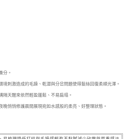
養分。
環境刺激造成的毛躁、乾澀與分岔問題使得髮絲回復柔順光澤。
構隔天醒來依然輕盈蓬鬆、不易扁塌。
夜晚悄悄修護晨間展現宛如水感般的柔亮、好整理狀態。
、易梳理降低打結與毛躁感輕盈不黏膩減少矽靈與厚重感淡