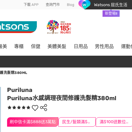
Watsons 屈氏生活
下載 APP
查詢門市
Blog
新登場!!
醫美
專櫃
保健
美體美髮
日用品
男性用品
運動
護洗髮精380ML
Puriluna
Puriluna水感調理夜間修護洗髮精380ml
刷中信卡滿$888送3萬點
民生/髮類滿$388送舒潔冰巾
滿$100送數位印花