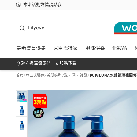
本期活動詳情請點我
下載app最高回饋$350
K beauty
Lilyeve
最新會員優惠
屈臣氏獨家
臉部保養
化妝品
激推換購優惠價！立即點我看
首頁
/
屈臣氏獨家
/
美髮造型
/
洗 / 潤 / 護髮
/
PURILUNA水感調理夜間修