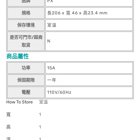
品牌
PX
規格
長206 x 寬 46 x 高23.4 mm
保存環境
室溫
是否可門市/超商
N
取貨
商品屬性
功率
15A
保固期限
一年
電壓
110V/60Hz
How To Store
室溫
寬
1
高
1
深
1