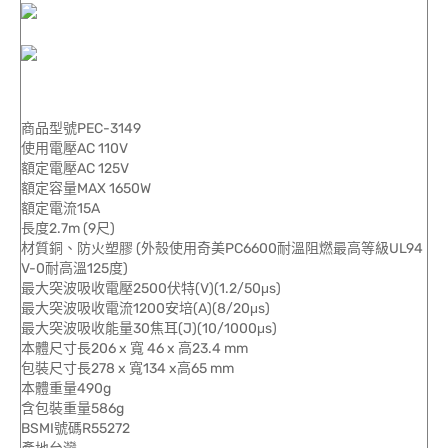
商品型號PEC-3149
使用電壓AC 110V
額定電壓AC 125V
額定容量MAX 1650W
額定電流15A
長度2.7m (9尺)
材質銅、防火塑膠 (外殼使用奇美PC6600耐溫阻燃最高等級UL94
V-0耐高溫125度)
最大突波吸收電壓2500伏特(V)(1.2/50μs)
最大突波吸收電流1200安培(A)(8/20μs)
最大突波吸收能量30焦耳(J)(10/1000μs)
本體尺寸長206 x 寬 46 x 高23.4 mm
包裝尺寸長278 x 寬134 x高65 mm
本體重量490g
含包裝重量586g
BSMI號碼R55272