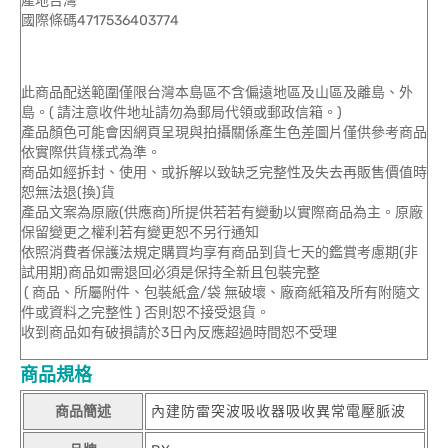
產地台灣
國際條碼4717536403774
此商品配送範圍僅限台灣本島區不含偏遠地區及山區及離島、外
島。( 請注意收件地址請勿為郵局代領或郵政信箱。)
產品顏色可能會因網頁呈現與拍攝關係產生色差圖片僅供參考商品
依實際供貨樣式為準。
商品如經拆封、使用、或拆解以致缺乏完整性及失去再販售價值時
恕無法退(換)貨
產品文案為原廠(供應商)所提供若若有變動以實際商品為主。原廠
保留變更之權利若有變更恕不另行通知
依照消費者保護法規定購買均享有商品到貨七天的鑑賞考慮期(非
試用期)商品如需退回必須是保持全新且包裝完整
( 商品、所屬附件、包裝紙盒/袋 無破壞、廠商紙箱及所有附隨文
件或資料之完整性 ) 否則恕不接受退貨。
收到商品如有破損請於3日內反應超過時間恕不受理
商品規格
商品簡述
內建防雷突波吸收器吸收異常電壓脈波