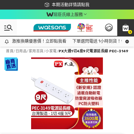
下載app最高回饋$350
本期活動詳情請點我
屈臣氏線上服務
0
激推換購優惠價！立即點我看
激推換購優惠價！立即點我看
下單選閃電送 1小時到貨！領神券
首頁
/
日用品
/
家用百貨
/
小家電
/
PX大通1切4座9尺電源延長線 PEC-3149