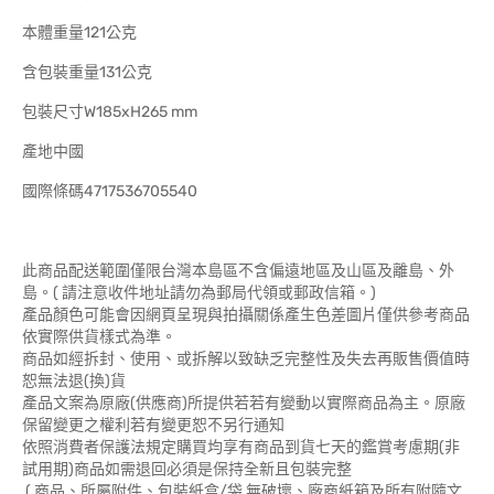
本體重量121公克
含包裝重量131公克
包裝尺寸W185xH265 mm
產地中國
國際條碼4717536705540
此商品配送範圍僅限台灣本島區不含偏遠地區及山區及離島、外
島。( 請注意收件地址請勿為郵局代領或郵政信箱。)
產品顏色可能會因網頁呈現與拍攝關係產生色差圖片僅供參考商品
依實際供貨樣式為準。
商品如經拆封、使用、或拆解以致缺乏完整性及失去再販售價值時
恕無法退(換)貨
產品文案為原廠(供應商)所提供若若有變動以實際商品為主。原廠
保留變更之權利若有變更恕不另行通知
依照消費者保護法規定購買均享有商品到貨七天的鑑賞考慮期(非
試用期)商品如需退回必須是保持全新且包裝完整
( 商品、所屬附件、包裝紙盒/袋 無破壞、廠商紙箱及所有附隨文