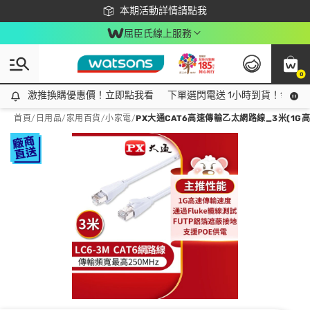
下載app最高回饋$350
本期活動詳情請點我
屈臣氏線上服務
0
激推換購優惠價！立即點我看
激推換購優惠價！立即點我看
下單選閃電送 1小時到貨！領神券
首頁
/
日用品
/
家用百貨
/
小家電
/
PX大通CAT6高速傳輸乙太網路線_3米(1G高速