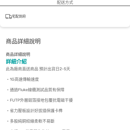
配送方式
宅配到府
商品詳細說明
商品詳細說明
詳細介紹
此為廠商直送商品 預計出貨日2-5天
‧1G高速傳輸速度
‧通過Fluke線纜測試品質有保障
‧FUTP外層鋁箔接地包覆抗電磁干擾
‧省力壓板設計好拔插保護卡榫
‧多股純銅絞線柔軟不易斷