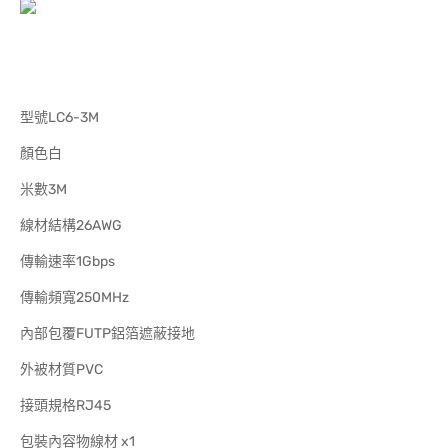
型號LC6-3M
顏色白
米數3M
線材結構26AWG
傳輸速率1Gbps
傳輸頻寬250MHz
內部包覆FUTP鋁箔遮蔽接地
外被材質PVC
接頭規格RJ45
包裝內容物線材 x1