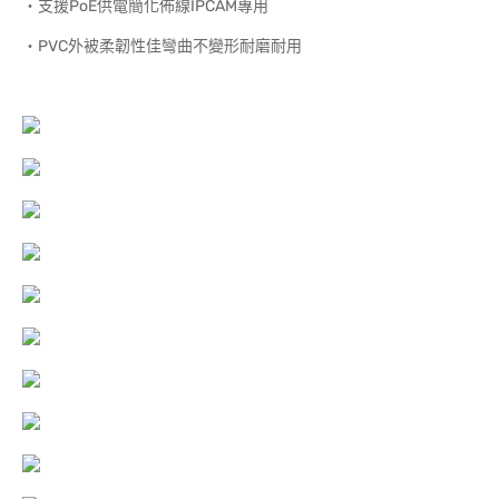
‧支援PoE供電簡化佈線IPCAM專用
‧PVC外被柔韌性佳彎曲不變形耐磨耐用