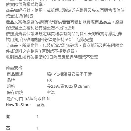
依實際供貨樣式為準。
商品如經拆封、使用、或拆解以致缺乏完整性及失去再販售價值時
恕無法退(換)貨
產品文案為原廠(供應商)所提供若若有變動以實際商品為主。原廠
保留變更之權利若有變更恕不另行通知
依照消費者保護法規定購買均享有商品到貨七天的鑑賞考慮期(非
試用期)商品如需退回必須是保持全新且包裝完整
,( 商品、所屬附件、包裝紙盒/袋 無破壞、廠商紙箱及所有附隨文
件或資料之完整性 ) 否則恕不接受退貨。
收到商品如有破損請於3日內反應超過時間恕不受理
商品規格
商品簡述
縮小化接頭易安裝不干涉
品牌
PX
規格
長239x寬102x高28mm
保存環境
室溫
是否可門市/超商取貨
N
How To Store
室溫
寬
1
高
1