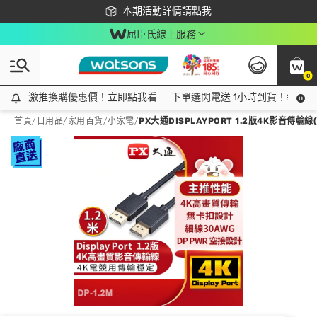
下載app最高回饋$350
本期活動詳情請點我
屈臣氏線上服務
0
激推換購優惠價！立即點我看
激推換購優惠價！立即點我看
下單選閃電送 1小時到貨！領神券
首頁
/
日用品
/
家用百貨
/
小家電
/
PX大通DISPLAYPORT 1.2版4K影音傳輸線(1