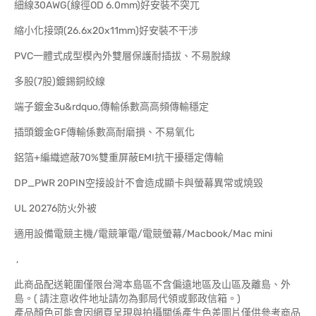
細線30AWG(線徑OD 6.0mm)好安裝不突兀
縮小化接頭(26.6x20x11mm)好安裝不干涉
PVC一體式成型模內外雙層保護耐插拔、不易脫線
多股(7股)鍍錫銅絞線
端子鍍金3u&rdquo,傳輸係數高高頻傳輸穩定
插頭鍍金GF傳輸係數高耐磨損、不易氧化
鋁箔+編織遮蔽70%雙重屏蔽EMI抗干擾穩定傳輸
DP_PWR 20PIN空接設計不會造成顯卡與螢幕異常或燒毀
UL 20276防火外被
適用設備電競主機/電競筆電/電競螢幕/Macbook/Mac mini
,
此商品配送範圍僅限台灣本島區不含偏遠地區及山區及離島、外
島。( 請注意收件地址請勿為郵局代領或郵政信箱。)
產品顏色可能會因網頁呈現與拍攝關係產生色差圖片僅供參考商品