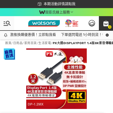
下載app最高回饋$350
本期活動詳情請點我
屈臣氏線上服務
0
激推換購優惠價！立即點我看
激推換購優惠價！立即點我看
下單選閃電送 1小時到貨！領神券
首頁
/
日用品
/
家用百貨
/
生活家電
/
PX大通DISPLAYPORT 1.4版8K影音傳輸線(