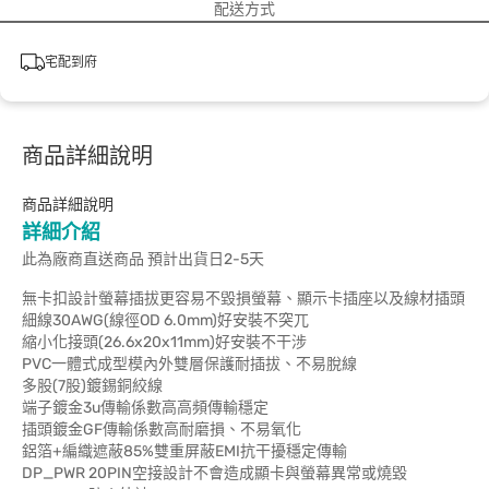
配送方式
宅配到府
商品詳細說明
商品詳細說明
詳細介紹
此為廠商直送商品 預計出貨日2-5天
無卡扣設計螢幕插拔更容易不毀損螢幕、顯示卡插座以及線材插頭
細線30AWG(線徑OD 6.0mm)好安裝不突兀
縮小化接頭(26.6x20x11mm)好安裝不干涉
PVC一體式成型模內外雙層保護耐插拔、不易脫線
多股(7股)鍍錫銅絞線
端子鍍金3u傳輸係數高高頻傳輸穩定
插頭鍍金GF傳輸係數高耐磨損、不易氧化
鋁箔+編織遮蔽85%雙重屏蔽EMI抗干擾穩定傳輸
DP_PWR 20PIN空接設計不會造成顯卡與螢幕異常或燒毀