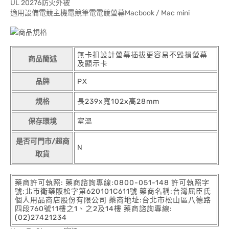
UL 20276防火外被
適用設備電競主機電競筆電電競螢幕Macbook / Mac mini
商品規格
無卡扣設計螢幕插拔更容易不毀損螢幕
商品簡述
及顯示卡
品牌
PX
規格
長239x寬102x高28mm
保存環境
室溫
是否可門市/超商
N
取貨
藥商許可執照: 藥商諮詢專線:0800-051-148 許可執照字
號:北市衛藥販松字第620101C611號 藥商名稱:台灣屈臣氏
個人用品商店股份有限公司 藥商地址:台北市松山區八德路
四段760號11樓之1、之2及14樓 藥商諮詢專線:
(02)27421234