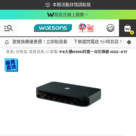
下載app最高回饋$350
本期活動詳情請點我
屈臣氏線上服務
0
激推換購優惠價！立即點我看
激推換購優惠價！立即點我看
下單選閃電送 1小時到貨！領神券
首頁
/
日用品
/
家用百貨
/
小家電
/
PX大通HDMI四進一出切換器 HD2-417