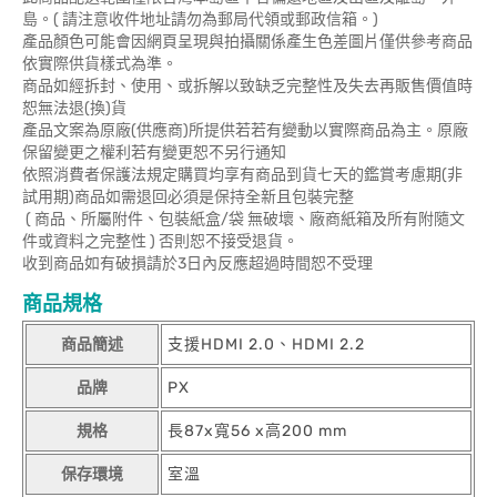
島。( 請注意收件地址請勿為郵局代領或郵政信箱。)
產品顏色可能會因網頁呈現與拍攝關係產生色差圖片僅供參考商品
依實際供貨樣式為準。
商品如經拆封、使用、或拆解以致缺乏完整性及失去再販售價值時
恕無法退(換)貨
產品文案為原廠(供應商)所提供若若有變動以實際商品為主。原廠
保留變更之權利若有變更恕不另行通知
依照消費者保護法規定購買均享有商品到貨七天的鑑賞考慮期(非
試用期)商品如需退回必須是保持全新且包裝完整
( 商品、所屬附件、包裝紙盒/袋 無破壞、廠商紙箱及所有附隨文
件或資料之完整性 ) 否則恕不接受退貨。
收到商品如有破損請於3日內反應超過時間恕不受理
商品規格
商品簡述
支援HDMI 2.0、HDMI 2.2
品牌
PX
規格
長87x寬56 x高200 mm
保存環境
室溫