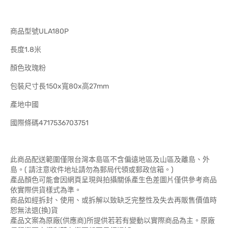
商品型號ULA180P
長度1.8米
顏色玫瑰粉
包裝尺寸長150x寬80x高27mm
產地中國
國際條碼4717536703751
此商品配送範圍僅限台灣本島區不含偏遠地區及山區及離島、外
島。( 請注意收件地址請勿為郵局代領或郵政信箱。)
產品顏色可能會因網頁呈現與拍攝關係產生色差圖片僅供參考商品
依實際供貨樣式為準。
商品如經拆封、使用、或拆解以致缺乏完整性及失去再販售價值時
恕無法退(換)貨
產品文案為原廠(供應商)所提供若若有變動以實際商品為主。原廠