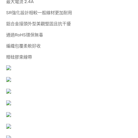
最大電流 2.4A
SR強化設計相較一般線材更加耐用
鋁合金接頭外型美觀堅固且抗干擾
通過RoHS環保無毒
編織包覆柔軟好收
贈硅膠束線帶