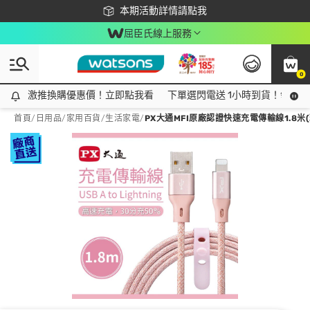
下載app最高回饋$350
本期活動詳情請點我
屈臣氏線上服務
0
激推換購優惠價！立即點我看
激推換購優惠價！立即點我看
下單選閃電送 1小時到貨！領神券
首頁
/
日用品
/
家用百貨
/
生活家電
/
PX大通MFI原廠認證快速充電傳輸線1.8米(玫