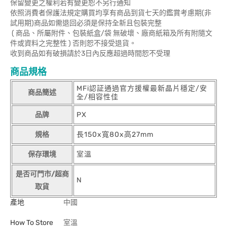
保留變更之權利若有變更恕不另行通知
依照消費者保護法規定購買均享有商品到貨七天的鑑賞考慮期(非
試用期)商品如需退回必須是保持全新且包裝完整
( 商品、所屬附件、包裝紙盒/袋 無破壞、廠商紙箱及所有附隨文
件或資料之完整性 ) 否則恕不接受退貨。
收到商品如有破損請於3日內反應超過時間恕不受理
商品規格
MFi認証通過官方援權最新晶片穩定/安
商品簡述
全/相容性佳
品牌
PX
規格
長150x寬80x高27mm
保存環境
室溫
是否可門市/超商
N
取貨
產地
中國
How To Store
室溫