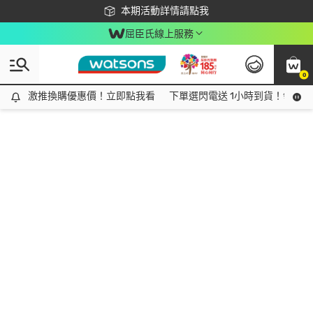
下載app最高回饋$350
本期活動詳情請點我
屈臣氏線上服務
0
激推換購優惠價！立即點我看
激推換購優惠價！立即點我看
下單選閃電送 1小時到貨！領神券