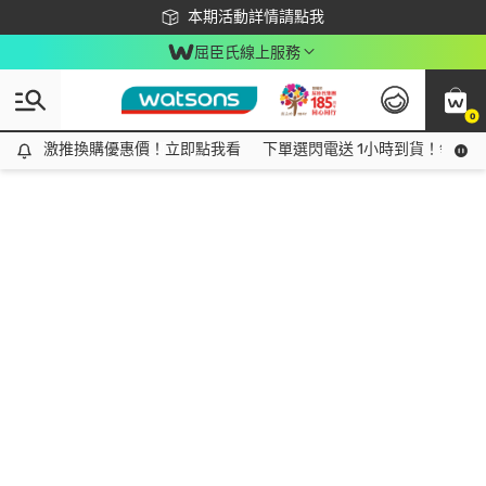
下載app最高回饋$350
本期活動詳情請點我
屈臣氏線上服務
0
激推換購優惠價！立即點我看
激推換購優惠價！立即點我看
下單選閃電送 1小時到貨！領神券