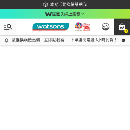
下載app最高回饋$350
本期活動詳情請點我
屈臣氏線上服務
0
激推換購優惠價！立即點我看
激推換購優惠價！立即點我看
下單選閃電送 1小時到貨！領神券