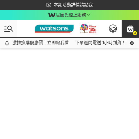
下載app最高回饋$350
本期活動詳情請點我
屈臣氏線上服務
0
激推換購優惠價！立即點我看
激推換購優惠價！立即點我看
下單選閃電送 1小時到貨！領神券