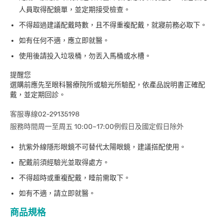
人員取得配鏡單，並定期接受檢查。
不得超過建議配戴時數，且不得重複配戴，就寢前務必取下。
如有任何不適，應立即就醫。
使用後請投入垃圾桶，勿丟入馬桶或水槽。
提醒您
選購前應先至眼科醫療院所或驗光所驗配，依產品說明書正確配
戴，並定期回診。
客服專線02-29135198
服務時間周一至周五 10:00~17:00例假日及國定假日除外
抗紫外線隱形眼鏡不可替代太陽眼鏡，建議搭配使用。
配戴前須經驗光並取得處方。
不得超時或重複配戴，睡前需取下。
如有不適，請立即就醫。
商品規格