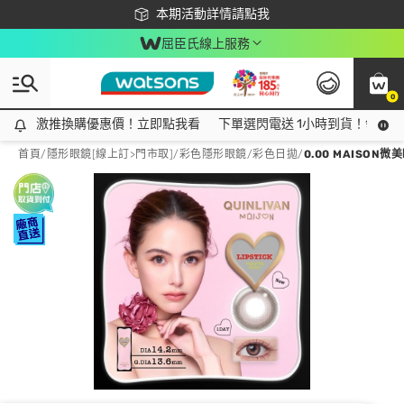
下載app最高回饋$350
本期活動詳情請點我
屈臣氏線上服務
0
激推換購優惠價！立即點我看
激推換購優惠價！立即點我看
下單選閃電送 1小時到貨！領神券
首頁
/
隱形眼鏡[線上訂>門市取]
/
彩色隱形眼鏡
/
彩色日拋
/
0.00 MAISO