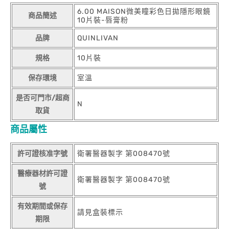
6.00 MAISON微美瞳彩色日拋隱形眼鏡
商品簡述
10片裝-唇膏粉
品牌
QUINLIVAN
規格
10片裝
保存環境
室溫
是否可門市/超商
N
取貨
商品屬性
許可證核准字號
衛署醫器製字 第008470號
醫療器材許可證
衛署醫器製字 第008470號
號
有效期間或保存
請見盒裝標示
期限