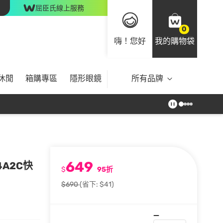
屈臣氏線上服務
0
嗨！您好
我的購物袋
休閒
箱購專區
隱形眼鏡
所有品牌
649
4A2C快
$
95折
$690
(省下: $41)