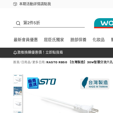
本期活動詳情請點我
下載app最高回饋$350
善存
第2件5折
最新會員優惠
屈臣氏獨家
臉部保養
化妝品
激推換購優惠價！立即點我看
首頁
/
日用品
/
更多日用
/
RASTO RB50 【台灣製造】30W智慧分流六