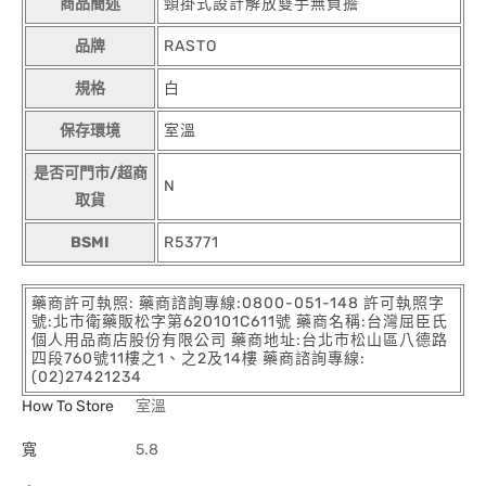
商品簡述
頸掛式設計解放雙手無負擔
品牌
RASTO
規格
白
保存環境
室溫
是否可門市/超商
N
取貨
BSMI
R53771
藥商許可執照: 藥商諮詢專線:0800-051-148 許可執照字
號:北市衛藥販松字第620101C611號 藥商名稱:台灣屈臣氏
個人用品商店股份有限公司 藥商地址:台北市松山區八德路
四段760號11樓之1、之2及14樓 藥商諮詢專線:
(02)27421234
How To Store
室溫
寬
5.8