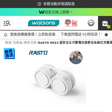
下載app最高回饋$350
本期活動詳情請點我
屈臣氏線上服務
0
激推換購優惠價！立即點我看
激推換購優惠價！立即點我看
下單選閃電送 1小時到貨！領神券
首頁
/
日用品
/
更多日用
/
RASTO RK23 超安全五代雙電池掛脖全收納式充電