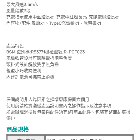
最大風速3.5m/s
風量段數3段
充電指示使用中藍燈長亮 充電中紅燈長亮 充飽電綠燈長亮
內容物/配件:風扇x1、TypeC充電線x1、說明書x1
產品特色
BSMI識別碼:R53771檢磁型號:R-PCF023
風扇軟管設計可隨時彎折調整角度
頸掛式設計解放雙手無負擔
輕盈小巧收納便利
內建鋰電池可攜帶上飛機
保固說明非人為因素之損壞原廠保固六個月。
使用前請確實遵從產品說明書內之操作指示及注意事項。
如需辦理退換貨包裝與配件須完整(商品配件、包裝完整無刮痕損
傷)。
商品規格