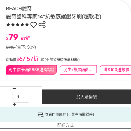
REACH麗奇
麗奇齒科專家14°抗敏感護齦牙刷(超軟毛)
79
$
67折
$118
(省下: $39)
67
57折
$
起
(不限金額結帳享85折)
活動價
刷中信卡滿$888送3萬點
民生/髮類滿$388送舒潔冰巾
滿$100
加入購物袋
查看門市庫存 (可能有時間誤差)
配送方式