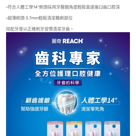
•符合人體工學14°刷頭採用牙醫鏡角度輕鬆直達後臼齒口腔深
•超薄刷頭 3.7mm輕鬆清潔難刷部位
搭配牙膏以正確刷牙習慣清潔牙齒。