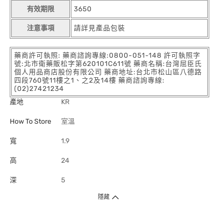
有效期限
3650
注意事項
請詳見產品包裝
藥商許可執照: 藥商諮詢專線:0800-051-148 許可執照字
號:北市衛藥販松字第620101C611號 藥商名稱:台灣屈臣氏
個人用品商店股份有限公司 藥商地址:台北市松山區八德路
四段760號11樓之1、之2及14樓 藥商諮詢專線:
(02)27421234
產地
KR
How To Store
室溫
寬
1.9
高
24
深
5
隱藏