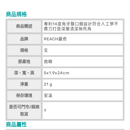
商品規格
專利14度角牙醫口鏡設計符合人工學不
商品簡述
費力打造深層清潔無死角
品牌
REACH麗奇
規格
支
原產地
南韓
深、寬、高
5x1.9x24cm
淨重
21 g
保存環境
室溫
是否可門市/超商
Y
取貨
商品屬性