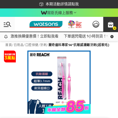
下載app最高回饋$350
本期活動詳情請點我
屈臣氏線上服務
0
激推換購優惠價！立即點我看
激推換購優惠價！立即點我看
下單選閃電送 1小時到貨！領神券
首頁
/
日用品
/
口腔保健
/
牙刷
/
麗奇齒科專家14°抗敏感護齦牙刷(超軟毛)