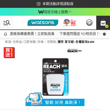
下載app最高回饋$350
本期活動詳情請點我
屈臣氏線上服務
0
激推換購優惠價！立即點我看
激推換購優惠價！立即點我看
下單選閃電送 1小時到貨！領神券
首頁
/
日用品
/
口腔保健
/
牙線 / 牙間刷
/
麗奇 潔牙線-含蠟無味50M