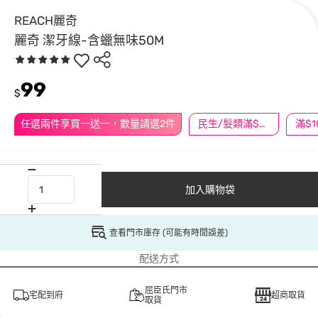
REACH麗奇
麗奇 潔牙線-含蠟無味50M
99
$
任選兩件享買一送一，數量請選2件
民生/髮類滿$388送舒潔冰巾
加入購物袋
查看門市庫存 (可能有時間誤差)
配送方式
屈臣氏門市
宅配到府
超商取貨
取貨