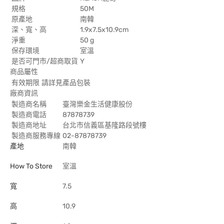
規格
50M
原產地
南韓
深、寬、高
1.9x7.5x10.9cm
淨重
50 g
保存環境
室溫
是否可門市/超商取貨
Y
商品屬性
有效期限
請詳見產品包裝
廠商資訊
製造商名稱
臺灣樂金生活健康股份
製造商電話
87878739
製造商地址
台北市信義區基隆路段號樓
製造商服務專線
02-87878739
產地
南韓
How To Store
室溫
寬
7.5
高
10.9