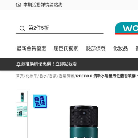
本期活動詳情請點我
下載app最高回饋$350
善存
第2件5折
最新會員優惠
屈臣氏獨家
臉部保養
化妝品
激推換購優惠價！立即點我看
首頁
/
化妝品
/
香水/香氛
/
香氛噴霧
/
REEBOK 清新水能量男性體香噴霧 1